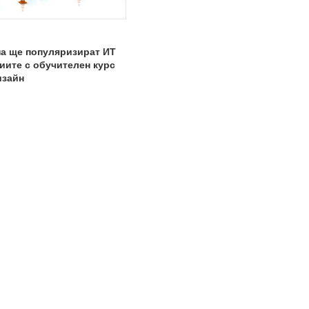
а ще популяризират ИТ
иите с обучителен курс
изайн