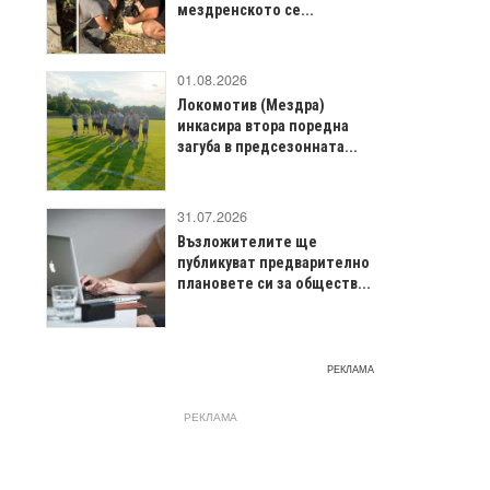
мездренското се...
01.08.2026
Локомотив (Мездра)
инкасира втора поредна
загуба в предсезонната...
31.07.2026
Възложителите ще
публикуват предварително
плановете си за обществ...
РЕКЛАМА
РЕКЛАМА