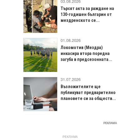
03.08.2026
Търсят акта за раждане на
130-годишен българин от
мездренското се...
01.08.2026
Локомотив (Мездра)
инкасира втора поредна
загуба в предсезонната...
31.07.2026
Възложителите ще
публикуват предварително
плановете си за обществ...
РЕКЛАМА
РЕКЛАМА