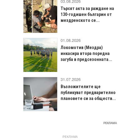
03.08.2026
Търсят акта за раждане на
130-годишен българин от
мездренското се...
01.08.2026
Локомотив (Мездра)
инкасира втора поредна
загуба в предсезонната...
31.07.2026
Възложителите ще
публикуват предварително
плановете си за обществ...
РЕКЛАМА
РЕКЛАМА