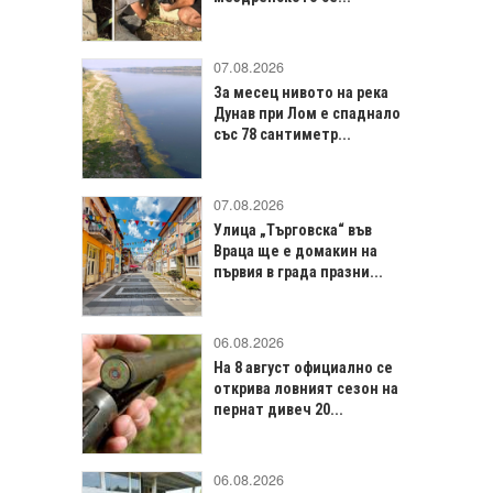
07.08.2026
За месец нивото на река
Дунав при Лом е спаднало
със 78 сантиметр...
07.08.2026
Улица „Търговска“ във
Враца щe е домакин на
първия в града празни...
06.08.2026
На 8 август официално се
открива ловният сезон на
пернат дивеч 20...
06.08.2026