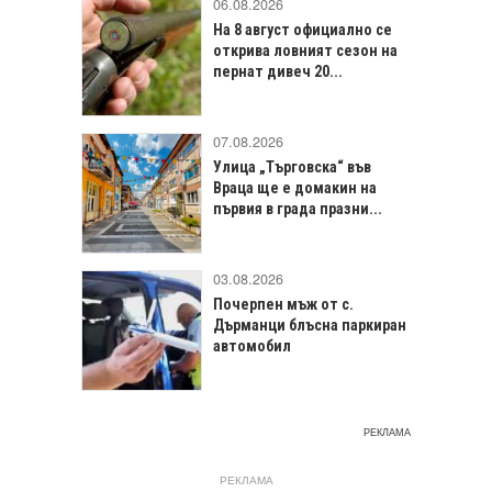
06.08.2026
На 8 август официално се
открива ловният сезон на
пернат дивеч 20...
07.08.2026
Улица „Търговска“ във
Враца щe е домакин на
първия в града празни...
03.08.2026
Почерпен мъж от с.
Дърманци блъсна паркиран
автомобил
РЕКЛАМА
РЕКЛАМА