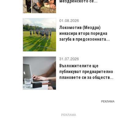
мездренското се...
01.08.2026
Локомотив (Мездра)
инкасира втора поредна
загуба в предсезонната...
31.07.2026
Възложителите ще
публикуват предварително
плановете си за обществ...
РЕКЛАМА
РЕКЛАМА