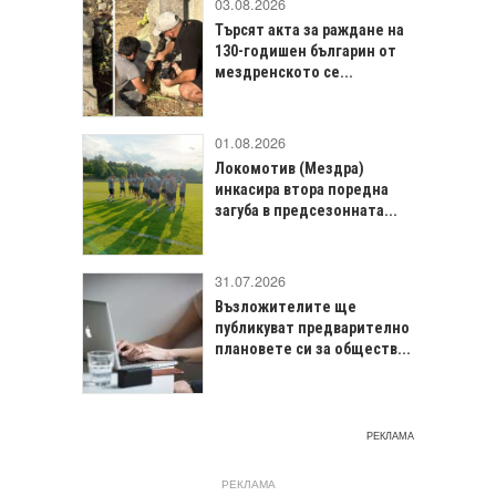
03.08.2026
Търсят акта за раждане на
130-годишен българин от
мездренското се...
01.08.2026
Локомотив (Мездра)
инкасира втора поредна
загуба в предсезонната...
31.07.2026
Възложителите ще
публикуват предварително
плановете си за обществ...
РЕКЛАМА
РЕКЛАМА