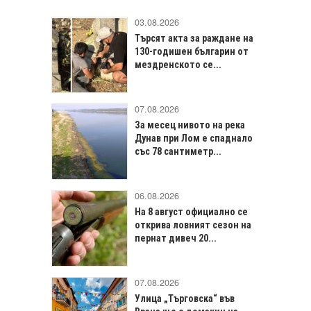
03.08.2026
Търсят акта за раждане на
130-годишен българин от
мездренското се...
07.08.2026
За месец нивото на река
Дунав при Лом е спаднало
със 78 сантиметр...
06.08.2026
На 8 август официално се
открива ловният сезон на
пернат дивеч 20...
07.08.2026
Улица „Търговска“ във