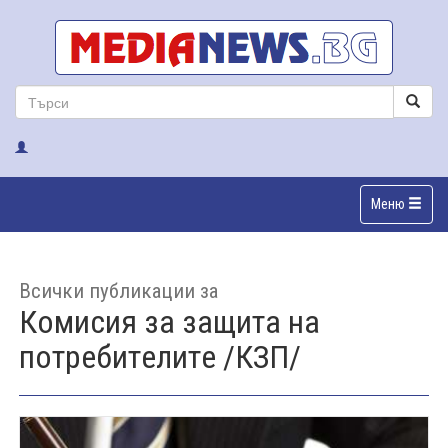
Меню
Всички публикации за
Кoмиcия зa зaщитa нa
пoтрeбитeлитe /КЗП/