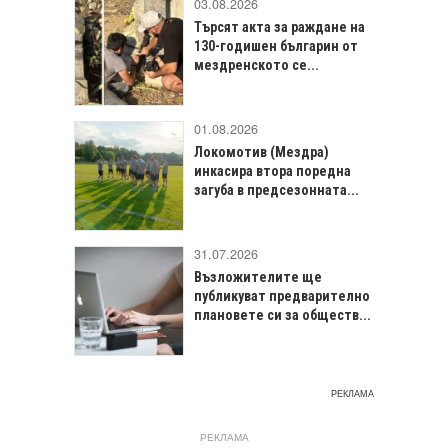
03.08.2026
Търсят акта за раждане на
130-годишен българин от
мездренското се...
01.08.2026
Локомотив (Мездра)
инкасира втора поредна
загуба в предсезонната...
31.07.2026
Възложителите ще
публикуват предварително
плановете си за обществ...
РЕКЛАМА
РЕКЛАМА