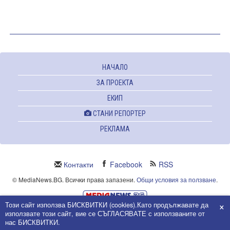
НАЧАЛО
ЗА ПРОЕКТА
ЕКИП
СТАНИ РЕПОРТЕР
РЕКЛАМА
Контакти
Facebook
RSS
© MediaNews.BG. Всички права запазени.
Общи условия за ползване
.
×
Този сайт използва БИСКВИТКИ (cookies).Като продължавате да
Powered and owned by Intersat Ltd.
използвате този сайт, вие се СЪГЛАСЯВАТЕ с използваните от
Собственост на Интерсат ООД.
нас БИСКВИТКИ.