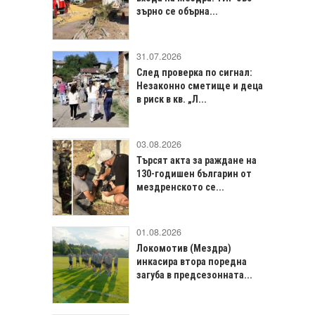
зърно се обърна...
31.07.2026
След проверка по сигнал:
Незаконно сметище и деца
в риск в кв. „Л...
03.08.2026
Търсят акта за раждане на
130-годишен българин от
мездренското се...
01.08.2026
Локомотив (Мездра)
инкасира втора поредна
загуба в предсезонната...