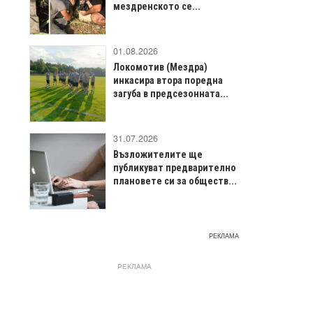
мездренското се...
01.08.2026
Локомотив (Мездра)
инкасира втора поредна
загуба в предсезонната...
31.07.2026
Възложителите ще
публикуват предварително
плановете си за обществ...
РЕКЛАМА
РЕКЛАМА