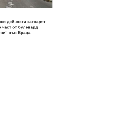
ни дейности затварят
 част от булевард
юни" във Враца