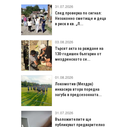
31.07.2026
След проверка по сигнал:
Незаконно сметище и деца
в риск в кв. „Л...
03.08.2026
Търсят акта за раждане на
130-годишен българин от
мездренското се...
01.08.2026
Локомотив (Мездра)
инкасира втора поредна
загуба в предсезонната...
31.07.2026
Възложителите ще
публикуват предварително