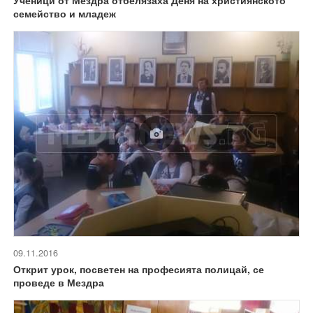
семейство и младеж
09.11.2016
Открит урок, посветен на професията полицай, се
проведе в Мездра