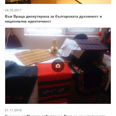
04.03.2017
Във Враца дискутираха за българската духовност и
национална идентичност
21.11.2016
Ученици от Мездра отбелязаха Деня на християнското