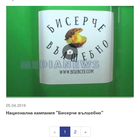
05.04.2016
Национална кампания "Бисерче вълшебно"
«
1
2
»