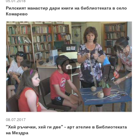
05.01.2018
Рилският манастир дари книги на библиотеката в село
Комарево
08.07.2017
"Хей ръчички, хей ги две" - арт ателие в Библиотеката
на Мездра