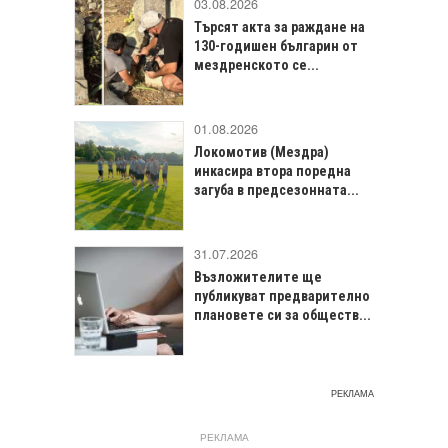
03.08.2026
Търсят акта за раждане на
130-годишен българин от
мездренското се...
01.08.2026
Локомотив (Мездра)
инкасира втора поредна
загуба в предсезонната...
31.07.2026
Възложителите ще
публикуват предварително
плановете си за обществ...
РЕКЛАМА
РЕКЛАМА