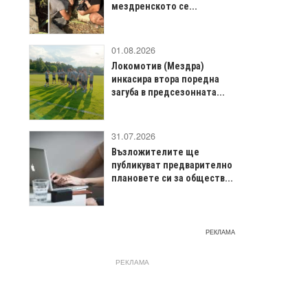
мездренското се...
01.08.2026
Локомотив (Мездра)
инкасира втора поредна
загуба в предсезонната...
31.07.2026
Възложителите ще
публикуват предварително
плановете си за обществ...
РЕКЛАМА
РЕКЛАМА