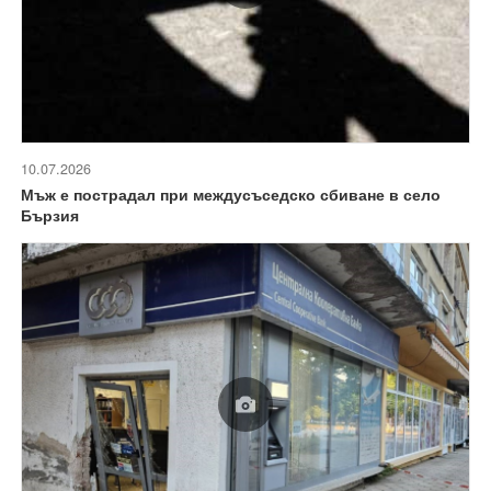
10.07.2026
Мъж е пострадал при междусъседско сбиване в село
Бързия