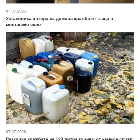
07.07.2026
Установиха автора на домова кражба от къща в
монтанско село
07.07.2026
Разкриха кражбата на 120 литра гориво от камион спрял