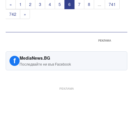
«
1
2
3
4
5
6
7
8
...
741
742
»
РЕКЛАМА
MediaNews.BG
f
Последвайте ни във Facebook
РЕКЛАМА