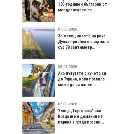
130-годишен българин от
мездренското се...
07.08.2026
За месец нивото на река
Дунав при Лом е спаднало
със 78 сантиметр...
08.08.2026
Ако пътувате с кучето си
до Турция, нови правила
може да ви изнен...
07.08.2026
Улица „Търговска“ във
Враца щe е домакин на
първия в града празни...