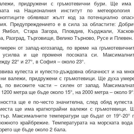
валежи, придружени с гръмотевични бури. Ще има
озата на Националния институт по метеорология
ноптиците обявяват жълт код за потенциално опас
ия. Предупреждението е в сила за областите: Добри
, Ямбол, Стара Загора, Пловдив, Кърджали, Хасков
, Разград, Търговище, Велико Търново, Русе и Плевен.
мерен от запад-югозапад, по време на гръмотевични
 усилва и ще променя посоката си. Максимални
ду 22° и 27°, в София – около 23°.
звива купеста и купесто-дъждовна облачност и на мно
йни валежи, придружени с гръмотевици. Ще духа умер
д, по високите части – силен от запад. Максимална
1200 метра ще бъде около 15°, на 2000 метра – около 9°
ността ще е по-често значителна, след обяд купеста
места ще има краткотрайни валежи с гръмотевици. 
ятър. Максималните температури ще бъдат от 19°-20° 
о южното крайбрежие. Температурата на морската вода
орето ще бъде около 2 бала.