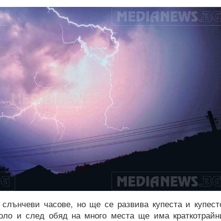
 слънчеви часове, но ще се развива купеста и купест
оло и след обяд на много места ще има краткотрайн