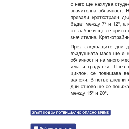
с него ще нахлува студе
значителна облачност. 
превали краткотраен д
бъдат между 7° и 12°, а
отслабне и ще се ориент
значителна. Краткотрайн
През следващите дни д
въздушната маса ще е н
облачност и на много м
има и градушки. През 
циклон, се повишава ве
валежи. В петък дневни
дни отново ще се пониж
между 15° и 20°.
ЖЪЛТ КОД ЗА ПОТЕНЦИАЛНО ОПАСНО ВРЕМЕ
Добави коментар