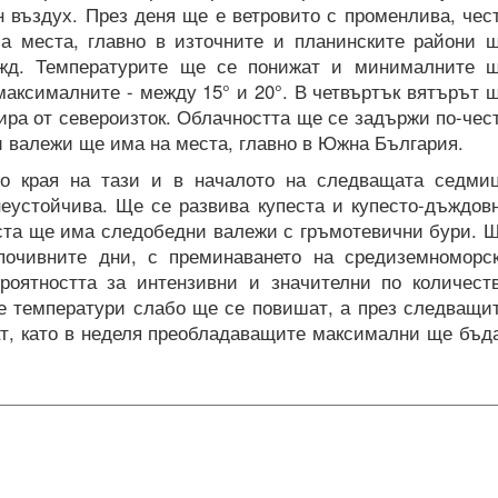
н въздух. През деня ще е ветровито с променлива, чес
На места, главно в източните и планинските райони 
ъжд. Температурите ще се понижат и минималните 
 максималните - между 15° и 20°. В четвъртък вятърът 
ира от североизток. Облачността ще се задържи по-чес
и валежи ще има на места, главно в Южна България.
о края на тази и в началото на следващата седми
еустойчива. Ще се развива купеста и купесто-дъждов
еста ще има следобедни валежи с гръмотевични бури. 
почивните дни, с преминаването на средиземноморс
роятността за интензивни и значителни по количест
те температури слабо ще се повишат, а през следващи
ат, като в неделя преобладаващите максимални ще бъд