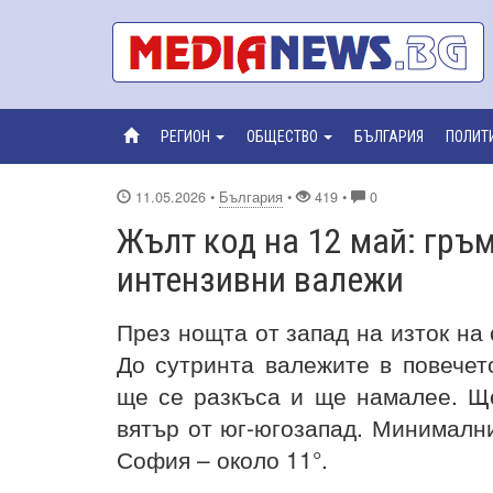
РЕГИОН
ОБЩЕСТВО
БЪЛГАРИЯ
ПОЛИТ
11.05.2026
•
България
•
419 •
0
Жълт код на 12 май: гръ
интензивни валежи
През нощта от запад на изток на
До сутринта валежите в повечет
ще се разкъса и ще намалее. Щ
вятър от юг-югозапад. Минимални
София – около 11°.