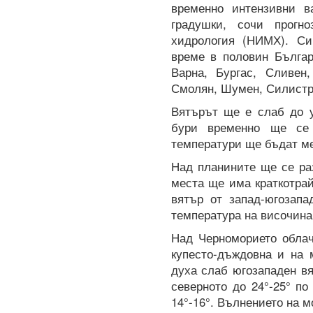
временно интензивни 
градушки, сочи прогн
хидрология (НИМХ). Си
време в половин Българ
Варна, Бургас, Сливен
Смолян, Шумен, Силистра
Вятърът ще е слаб до у
бури временно ще се
температури ще бъдат меж
Над планините ще се ра
места ще има краткотра
вятър от запад-югозапа
температура на височина 
Над Черноморието облач
купесто-дъждовна и на 
духа слаб югозападен в
северното до 24°-25° п
14°-16°. Вълнението на м