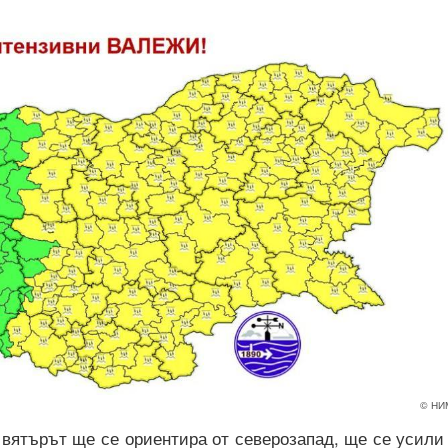
© НИ
вятърът ще се ориентира от северозапад, ще се усили