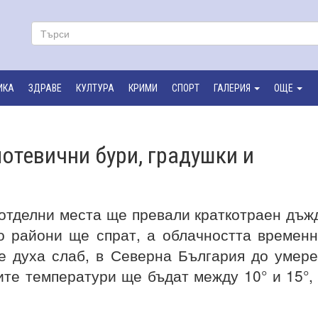
ИКА
ЗДРАВЕ
КУЛТУРА
КРИМИ
СПОРТ
ГАЛЕРИЯ
ОЩЕ
мотевични бури, градушки и
 отделни места ще превали краткотраен дъж
о райони ще спрат, а облачността времен
е духа слаб, в Северна България до умер
те температури ще бъдат между 10° и 15°,