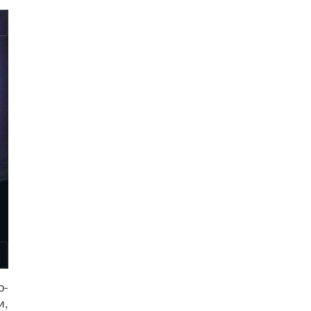
о-
и,