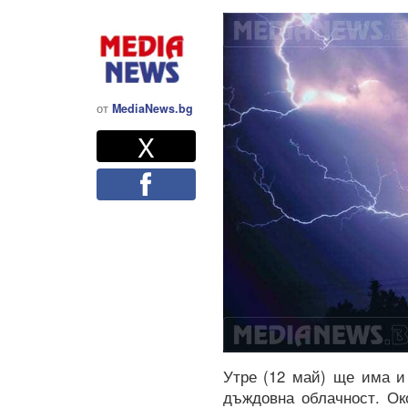
от
MediaNews.bg
Twitter
Споделете
X
Facebook
Утре (12 май) ще има и
дъждовна облачност. Ок