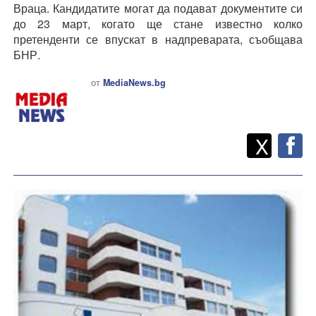
Враца. Кандидатите могат да подават документите си
до 23 март, когато ще стане известно колко
претенденти се впускат в надпреварата, съобщава
БНР.
от
MediaNews.bg
Twitt
Споделете
X
F