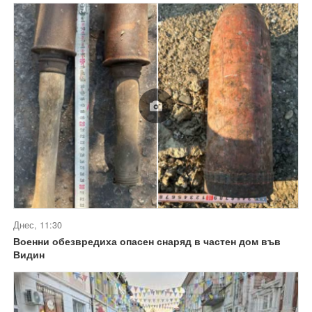
Днес, 11:30
Военни обезвредиха опасен снаряд в частен дом във
Видин