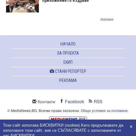
приложението еЗдраве
РЕКЛАМА
НАЧАЛО
ЗА ПРОЕКТА
ЕКИП
СТАНИ РЕПОРТЕР
РЕКЛАМА
Контакти
Facebook
RSS
© MediaNews.BG. Всички права запазени.
Общи условия за ползване
.
×
Този сайт използва БИСКВИТКИ (cookies).Като продължавате да
Powered and owned by Intersat Ltd.
използвате този сайт, вие се СЪГЛАСЯВАТЕ с използваните от
Собственост на Интерсат ООД.
нас БИСКВИТКИ.