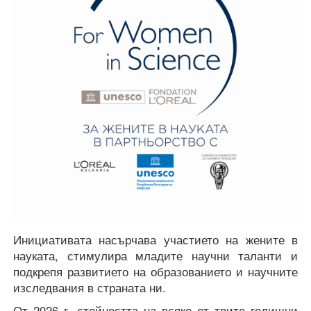
Инициативата насърчава участието на жените в
науката, стимулира младите научни таланти и
подкрепя развитието на образованието и научните
изследвания в страната ни.
От 2026 г. стойността на всяко от трите годишни