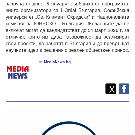
започна от днес, 5 януари, съобщиха от програмата,
чиито организатори са L'Oréal България, Софийския
университет „Св. Климент Охридски" и Националната
комисия за ЮНЕСКО - България. Желаещите да се
включат могат да кандидатстват до 31 март 2026 г. за
отличия, които им дават възможност да реализират
свои проекти, да работят в България и да превръщат
научните идеи в решения с реален обществен принос.
от
MediaNews.bg
Twitt
Споделете
X
F