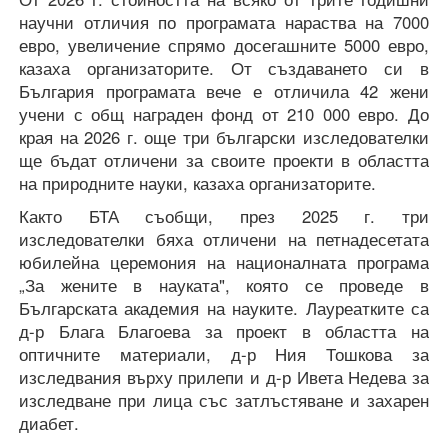
научни отличия по програмата нараства на 7000
евро, увеличение спрямо досегашните 5000 евро,
казаха организаторите. От създаването си в
България програмата вече е отличила 42 жени
учени с общ награден фонд от 210 000 евро. До
края на 2026 г. още три български изследователки
ще бъдат отличени за своите проекти в областта
на природните науки, казаха организаторите.
Както БТА съобщи, през 2025 г. три
изследователки бяха отличени на петнадесетата
юбилейна церемония на националната програма
„За жените в науката", която се проведе в
Българската академия на науките. Лауреатките са
д-р Блага Благоева за проект в областта на
оптичните материали, д-р Ния Тошкова за
изследвания върху прилепи и д-р Ивета Недева за
изследване при лица със затлъстяване и захарен
диабет.