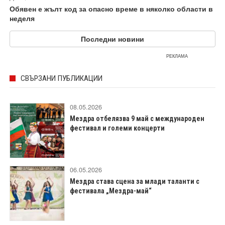
Обявен е жълт код за опасно време в няколко области в
неделя
Последни новини
РЕКЛАМА
СВЪРЗАНИ ПУБЛИКАЦИИ
08.05.2026
Мездра отбелязва 9 май с международен
фестивал и големи концерти
06.05.2026
Мездра става сцена за млади таланти с
фестивала „Мездра-май“