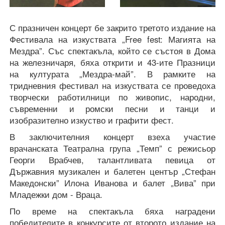
С празничен концерт бе закрито третото издание на
Фестивала на изкуствата „Free fest: Магията на
Мездра”. Със спектакъла, който се състоя в Дома
на железничаря, бяха открити и 43-ите Празници
на културата „Мездра-май”. В рамките на
тридневния фестивал на изкуствата се проведоха
творчески работилници по живопис, народни,
съвременни и ромски песни и танци и
изобразително изкуство и графити фест.
В заключителния концерт взеха участие
врачанската Театрална група „Темп” с режисьор
Георги Врабчев, талантливата певица от
Държавния музикален и балетен център „Стефан
Македонски” Илона Иванова и балет „Вива” при
Младежки дом - Враца.
По време на спектакъла бяха наградени
победителите в конкурсите от второто издание на