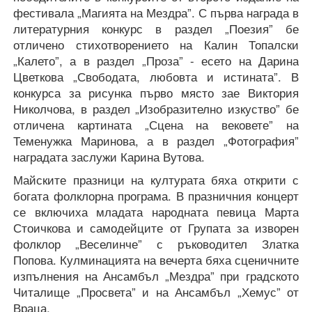
фестивала „Магията на Мездра”. С първа награда в
литературния конкурс в раздел „Поезия” бе
отличено стихотворението на Калин Топалски
„Калето”, а в раздел „Проза” - есето на Дарина
Цветкова „Свободата, любовта и истината”. В
конкурса за рисунка първо място зае Виктория
Николчова, в раздел „Изобразително изкуство” бе
отличена картината „Сцена на вековете” на
Теменужка Маринова, а в раздел „Фотография”
наградата заслужи Карина Вутова.
Майските празници на културата бяха открити с
богата фолклорна програма. В празничния концерт
се включиха младата народната певица Марта
Стоичкова и самодейците от Групата за изворен
фолклор „Веселинче” с ръководител Златка
Попова. Кулминацията на вечерта бяха сценичните
изпълнения на Ансамбъл „Мездра” при градското
Читалище „Просвета” и на Ансамбъл „Хемус” от
Враца.