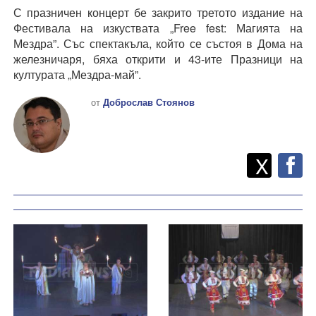
С празничен концерт бе закрито третото издание на
Фестивала на изкуствата „Free fest: Магията на
Мездра”. Със спектакъла, който се състоя в Дома на
железничаря, бяха открити и 43-ите Празници на
културата „Мездра-май”.
от
Доброслав Стоянов
Twitt
Споделете
X
F