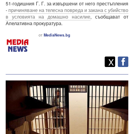
51-годишния Г. Г. за извършени от него престъпления
-
причиняване на телесна повреда и закана с убийство
в условията на домашно насилие
, съобщават от
Апелативна прокуратура.
от
MediaNews.bg
Twitt
Споделете
X
F