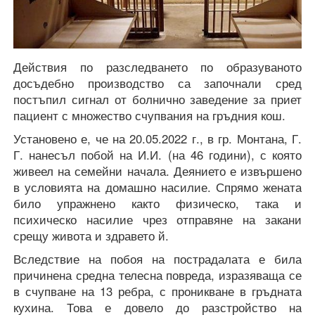
Действия по разследването по образуваното
досъдебно производство са започнали сред
постъпил сигнал от болнично заведение за приет
пациент с множество счупвания на гръдния кош.
Установено е, че на 20.05.2022 г., в гр. Монтана, Г.
Г. нанесъл побой на И.И. (на 46 години), с която
живеел на семейни начала. Деянието е извършено
в условията на домашно насилие. Спрямо жената
било упражнено както физическо, така и
психическо насилие чрез отправяне на закани
срещу живота и здравето й.
Вследствие на побоя на пострадалата е била
причинена средна телесна повреда, изразяваща се
в счупване на 13 ребра, с проникване в гръдната
кухина. Това е довело до разстройство на