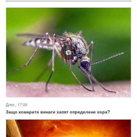
Днес, 17:00
Защо комарите винаги хапят определени хора?