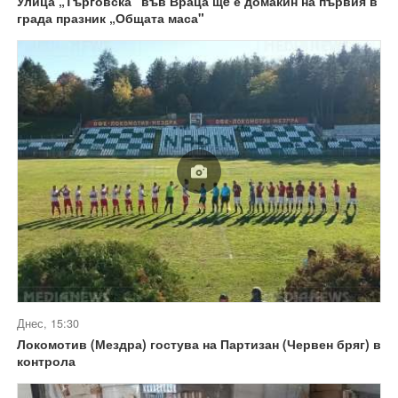
Улица „Търговска“ във Враца щe е домакин на първия в
града празник „Общата маса"
Днес, 15:30
Локомотив (Мездра) гостува на Партизан (Червен бряг) в
контрола