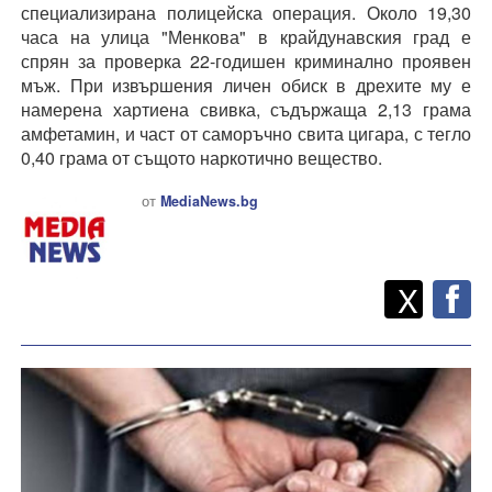
специализирана полицейска операция. Около 19,30
часа на улица "Менкова" в крайдунавския град е
спрян за проверка 22-годишен криминално проявен
мъж. При извършения личен обиск в дрехите му е
намерена хартиена свивка, съдържаща 2,13 грама
амфетамин, и част от саморъчно свита цигара, с тегло
0,40 грама от същото наркотично вещество.
от
MediaNews.bg
Twitt
Споделете
X
F