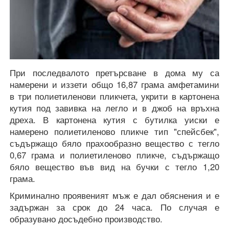
При последвалото претърсване в дома му са
намерени и иззети общо 16,87 грама амфетамини
в три полиетиленови пликчета, укрити в картонена
кутия под завивка на легло и в джоб на връхна
дреха. В картонена кутия с бутилка уиски е
намерено полиетиленово пликче тип "спейсбек",
съдържащо бяло прахообразно вещество с тегло
0,67 грама и полиетиленово пликче, съдържащо
бяло вещество във вид на бучки с тегло 1,20
грама.
Криминално проявеният мъж е дал обяснения и е
задържан за срок до 24 часа. По случая е
образувано досъдебно производство.