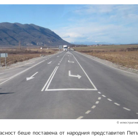
© илюстрати
пасност беше поставена от народния представител Пет