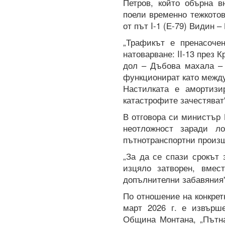
Петров, който обърна в
поели временно тежкото
от път I-1 (Е-79) Видин –
„Трафикът е пренасоче
натоварване: II-13 през 
дол – Дъбова махала – 
функционират като между
Настилката е амортизи
катастрофите зачестяват"
В отговора си министър 
неотложност заради л
пътнотранспортни произ
„За да се спази срокът
изцяло затворен, вмес
допълнителни забавяния"
По отношение на конкрет
март 2026 г. е извърш
Община Монтана, „Пътна