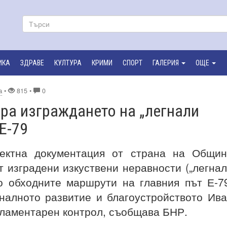
ИКА
ЗДРАВЕ
КУЛТУРА
КРИМИ
СПОРТ
ГАЛЕРИЯ
ОЩЕ
а
•
815 •
0
ра изграждането на „легнали
Е-79
оектна документация от страна на Общи
 изградени изкуствени неравности („легна
о обходните маршрути на главния път Е-7
налното развитие и благоустройството Ив
ламентарен контрол, съобщава БНР.