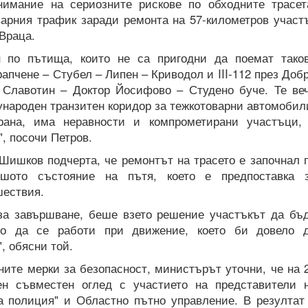
нимание на сериозните рискове по обходните трасет
варния трафик заради ремонта на 57-километров участ
 Враца.
н по пътища, които не са пригодни да поемат тако
Крапчене – Стубел – Липен – Криводол и III-112 през Доб
Славотин – Доктор Йосифово – Студено буче. Те ве
народен транзитен коридор за тежкотоварни автомобил
рана, има неравности и компрометирани участъци,
, посочи Петров.
Шишков подчерта, че ремонтът на трасето е започнал 
ошото състояние на пътя, което е предпоставка 
шествия.
 за завършване, беше взето решение участъкът да бъ
то да се работи при движение, което би довело 
, обясни той.
ните мерки за безопасност, министърът уточни, че на 
ен съвместен оглед с участието на представители 
 полиция" и Областно пътно управление. В резултат