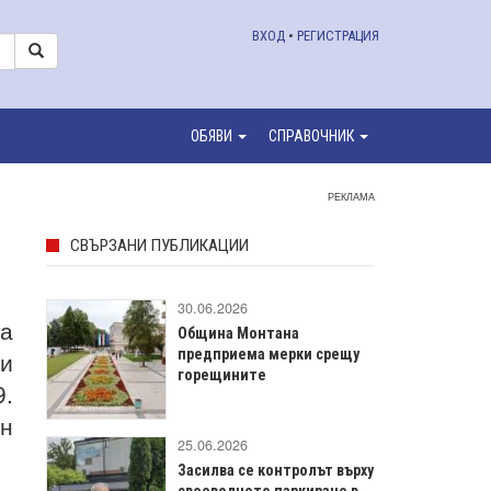
ВХОД
•
РЕГИСТРАЦИЯ
ОБЯВИ
СПРАВОЧНИК
РЕКЛАМА
СВЪРЗАНИ ПУБЛИКАЦИИ
30.06.2026
на
Община Монтана
ли
предприема мерки срещу
горещините
9.
ан
25.06.2026
Засилва се контролът върху
своеволното паркиране в