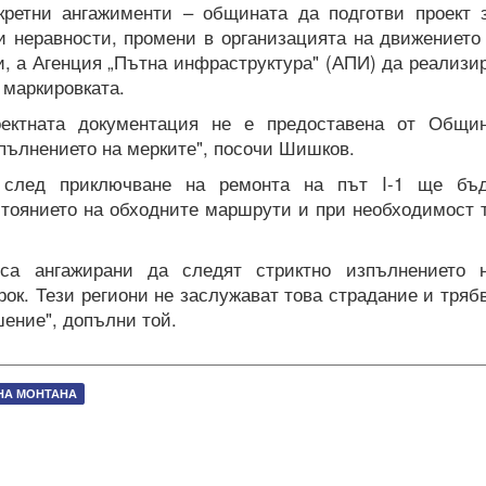
нкретни ангажименти – общината да подготви проект 
и неравности, промени в организацията на движението
и, а Агенция „Пътна инфраструктура" (АПИ) да реализи
 маркировката.
ектната документация не е предоставена от Общи
зпълнението на мерките", посочи Шишков.
 след приключване на ремонта на път I-1 ще бъ
стоянието на обходните маршрути и при необходимост 
са ангажирани да следят стриктно изпълнението 
рок. Тези региони не заслужават това страдание и тряб
шение", допълни той.
НА МОНТАНА