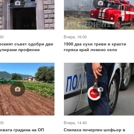
30
Вчера, 16:00
рският съвет одобри две
1500 дка сухи треви и храсти
гулирани професии
горяха край ломско село
00
Вчера, 14:40
овата градина на ОП
Спипаха почерпен шофьор в