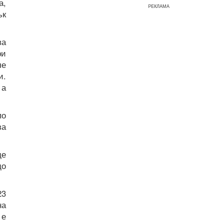
а,
РЕКЛАМА
ък
ва
ри
че
и.
 а
по
за
де
до
23
на
 е