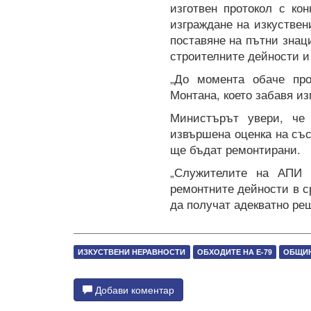
изготвен протокол с ко
изграждане на изкуствен
поставяне на пътни знац
строителните дейности и
„До момента обаче про
Монтана, което забавя и
Министърът увери, че
извършена оценка на съ
ще бъдат ремонтирани.
„Служителите на АПИ 
ремонтните дейности в с
да получат адекватно ре
ИЗКУСТВЕНИ НЕРАВНОСТИ
ОБХОДИТЕ НА Е-79
ОБЩИ
Добави коментар