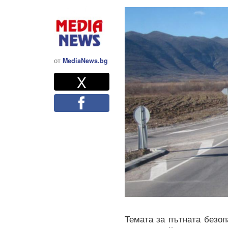
от
MediaNews.bg
Twitter
Споделете
X
Facebook
Темата за пътната безо