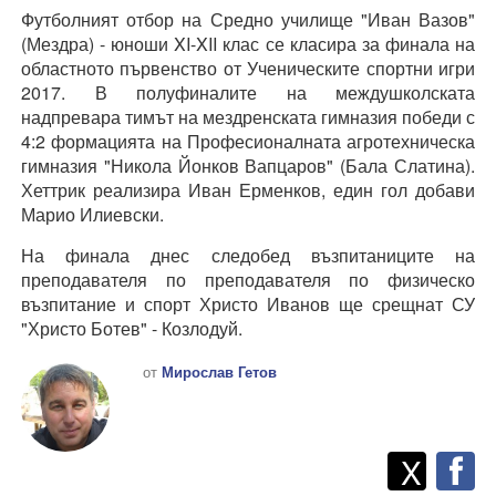
Футболният отбор на Средно училище "Иван Вазов"
(Мездра) - юноши XI-XII клас се класира за финала на
областното първенство от Ученическите спортни игри
2017. В полуфиналите на междушколската
надпревара тимът на мездренската гимназия победи с
4:2 формацията на Професионалната агротехническа
гимназия "Никола Йонков Вапцаров" (Бала Слатина).
Хеттрик реализира Иван Ерменков, един гол добави
Марио Илиевски.
На финала днес следобед възпитаниците на
преподавателя по преподавателя по физическо
възпитание и спорт Христо Иванов ще срещнат СУ
"Христо Ботев" - Козлодуй.
от
Мирослав Гетов
Twitt
Споделете
X