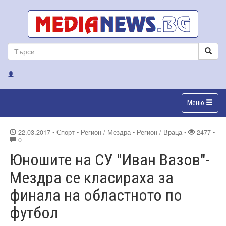
Меню
22.03.2017
•
Спорт
• Регион /
Мездра
• Регион /
Враца
•
2477 •
0
Юношите на СУ "Иван Вазов"-
Мездра се класираха за
финала на областното по
футбол