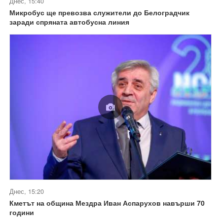
Днес, 15:40
Микробус ще превозва служители до Белоградчик
заради спряната автобусна линия
Днес, 15:20
Кметът на община Мездра Иван Аспарухов навърши 70
години