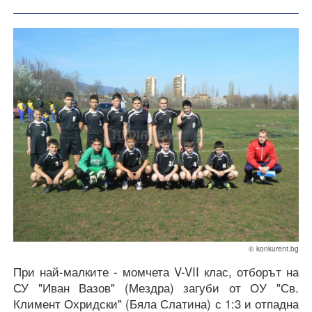
F
© konkurent.bg
При най-малките - момчета V-VII клас, отборът на
СУ "Иван Вазов" (Мездра) загуби от ОУ "Св.
Климент Охридски" (Бяла Слатина) с 1:3 и отпадна