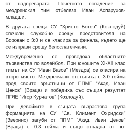
от надпреварата. Почетното попадение за
мездренския тим отбеляза Иван Аспарухов-
младши.
В другата среща СУ "Христо Ботев" (Козлодуй)
спечели служебно срещу представителя на
Борован с 3:0 и се класира за финала, където ще
се изправи срещу белослатенчани.
Междувременно се проведоха областните
първенства по волейбол. При юношите XI-XII клас
тимът на СУ "Иван Вазов” (Мездра) се класира на
второ място. Мездренчани отстъпиха с 3:0 гейма
пред своите връстници от ППМГ "Акад. Иван
Ценов” (Враца) и победиха със същия резултат
ПГЯЕ "Игор Курчатов" (Козлодуй).
При девойките в същата възрастова група
формацията на СУ "Св. Климент Охридски"
(Зверино) загуби от ППМГ "Акад. Иван Ценов"
(Враца) с 0:3 гейма и също отпадна от по-