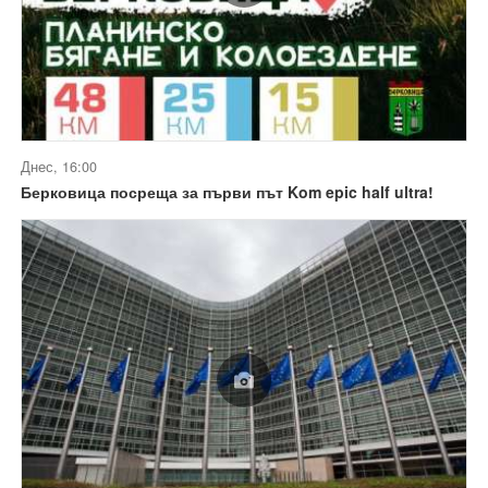
Днес, 16:00
Берковица посреща за първи път Kom epic half ultra!