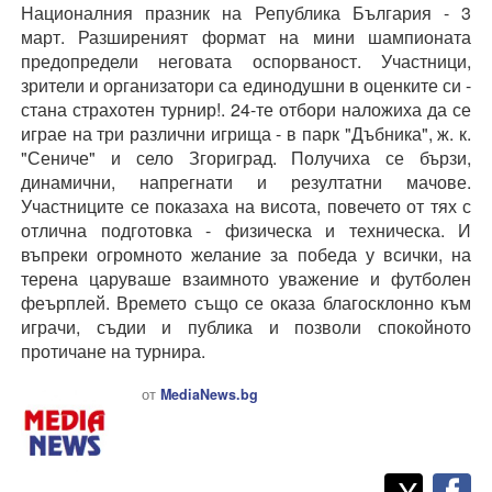
Националния празник на Република България - 3
март. Разширеният формат на мини шампионата
предопредели неговата оспорваност. Участници,
зрители и организатори са единодушни в оценките си -
стана страхотен турнир!. 24-те отбори наложиха да се
играе на три различни игрища - в парк "Дъбника", ж. к.
"Сениче" и село Згориград. Получиха се бързи,
динамични, напрегнати и резултатни мачове.
Участниците се показаха на висота, повечето от тях с
отлична подготовка - физическа и техническа. И
въпреки огромното желание за победа у всички, на
терена царуваше взаимното уважение и футболен
феърплей. Времето също се оказа благосклонно към
играчи, съдии и публика и позволи спокойното
протичане на турнира.
от
MediaNews.bg
Twitt
Споделете