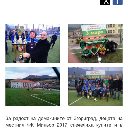
X
F
За радост на домакините от Згориград, децата на
местния ФК Миньор 2017 спечелиха купите и в