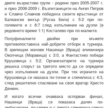
двете възрастови групи - родени през 2005-2007 г.
и през 2008-2009 г. Възпитаниците на Ангел Петров
и Славчо Славчов победиха своите връстници от
Балкански вихър (Руска Бела) с 5:2 при по-
големите и с 8:7 след изпълнение на дузпи (в
редовното време 1:1) Косталево при по-малките.
Полуфиналните двойки при мъжете
противопоставиха най-добрите отбори в турнира.
В зрелищни мачове Нашенци (Враца) елиминира
Околчица (Моравица) с 3:0, а Фантастико победи
Крушовица с 5:2. Организаторите на турнира
решиха спорът за третото място да се определи
чрез изпълнение на дузпи. При тях играчите на
Крушовица се оказаха по-точни и спечелиха с 4:3,
след решително спасяване на своя вратар Христо
Денкин.
И когато всички очакваха оспорван финал,
Нашенци (Враца) се показаха далеч по-
амбицирани, по-свежи и с лекота спечелиха срещу