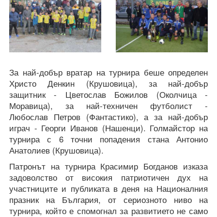
За най-добър вратар на турнира беше определен
Христо Денкин (Крушовица), за най-добър
защитник - Цветослав Божилов (Околчица -
Моравица), за най-техничен футболист -
Любослав Петров (Фантастико), а за най-добър
играч - Георги Иванов (Нашенци). Голмайстор на
турнира с 6 точни попадения стана Антонио
Анатолиев (Крушовица).
Патронът на турнира Красимир Богданов изказа
задоволство от високия патриотичен дух на
участниците и публиката в деня на Националния
празник на България, от сериозното ниво на
турнира, който е спомогнал за развитието не само