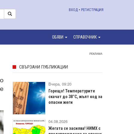
ВХОД
•
РЕГИСТРАЦИЯ
ОБЯВИ
СПРАВОЧНИК
РЕКЛАМА
СВЪРЗАНИ ПУБЛИКАЦИИ
но
Вчера, 09:20
ще
Горещо! Температурите
скачат до 38°C, жълт код за
опасни жеги
04.08.2026
Жегата се засилва! НИМХ с
предупреждение за опасни