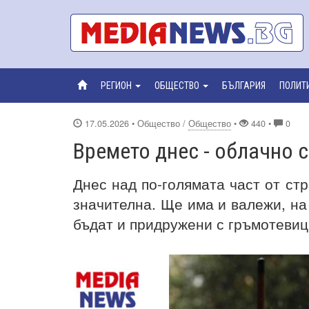
РЕГИОН
ОБЩЕСТВО
БЪЛГАРИЯ
ПОЛИТ
17.05.2026
• Общество /
Общество
•
440 •
0
Времето днес - облачно 
Днес над по-голямата част от ст
значителна. Ще има и валежи, на
бъдат и придружени с гръмотеви