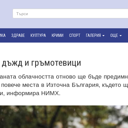
ИКА
ЗДРАВЕ
КУЛТУРА
КРИМИ
СПОРТ
ГАЛЕРИЯ
ОЩЕ
с дъжд и гръмотевици
раната облачността отново ще бъде предим
 повече места в Източна България, където 
ци, информира НИМХ.