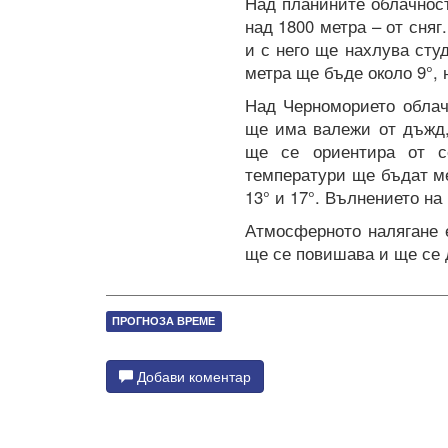
Над планините облачнос
над 1800 метра – от сня
и с него ще нахлува сту
метра ще бъде около 9°, н
Над Черноморието облач
ще има валежи от дъжд,
ще се ориентира от с
температури ще бъдат ме
13° и 17°. Вълнението на
Атмосферното налягане е
ще се повишава и ще се 
ПРОГНОЗА ВРЕМЕ
Добави коментар