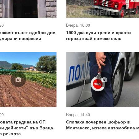
30
Вчера, 16:00
рският съвет одобри две
1500 дка сухи треви и храсти
гулирани професии
горяха край ломско село
00
Вчера, 14:40
овата градина на ОП
Спипаха почерпен шофьор в
ни дейности“ във Враца
Монтанско, иззеха автомобила 
а реколта