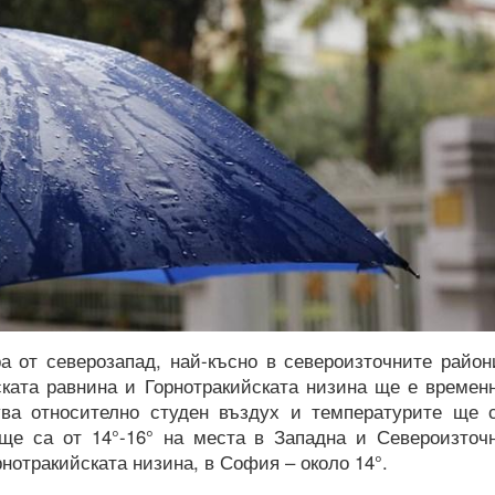
а от северозапад, най-късно в североизточните район
ската равнина и Горнотракийската низина ще е времен
ва относително студен въздух и температурите ще 
ще са от 14°-16° на места в Западна и Североизточ
рнотракийската низина, в София – около 14°.