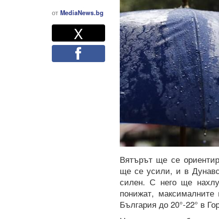
от
MediaNews.bg
Twitter
Споделете
X
Facebook
Вятърът ще се ориентир
ще се усили, и в Дунав
силен. С него ще нахлу
понижат, максималните 
България до 20°-22° в Го