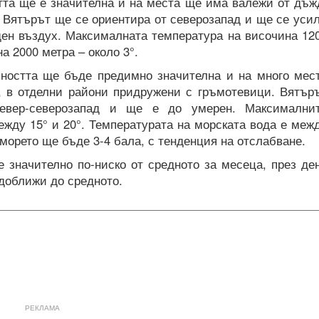
тта ще е значителна и на места ще има валежи от дъж
г. Вятърът ще се ориентира от северозапад и ще се уси
ден въздух. Максималната температура на височина 12
а 2000 метра – около 3°.
ността ще бъде предимно значителна и на много мес
 в отделни райони придружени с гръмотевици. Вятър
евер-северозапад и ще е до умерен. Максимални
жду 15° и 20°. Температурата на морската вода е меж
 морето ще бъде 3-4 бала, с тенденция на отслабване.
 значително по-ниско от средното за месеца, през де
доближи до средното.
РЕКЛАМА