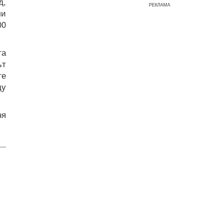
д,
РЕКЛАМА
ли
00
та
ът
те
ду
ня