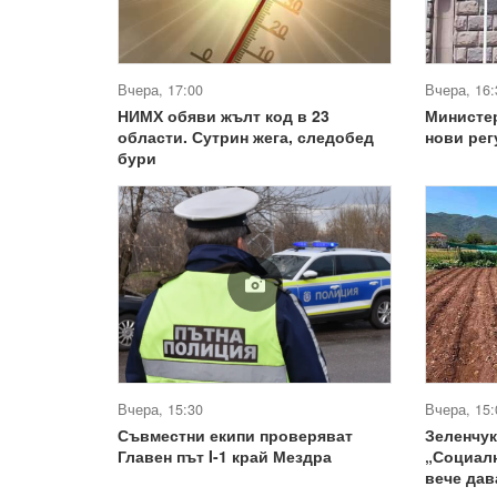
Вчера, 17:00
Вчера, 16:
НИМХ обяви жълт код в 23
Министе
области. Сутрин жега, следобед
нови ре
бури
Вчера, 15:30
Вчера, 15:
Съвместни екипи проверяват
Зеленчук
Главен път I-1 край Мездра
„Социал
вече дав