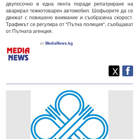
двупосочно в една лента поради репатриране на
аварирал тежкотоварен автомобил. Шофьорите да се
движат с повишено внимание и съобразена скорост.
Трафикът се регулира от "Пътна полиция", съобщават
от Пътната агенция.
от
MediaNews.bg
Twitt
Споделете
X
F