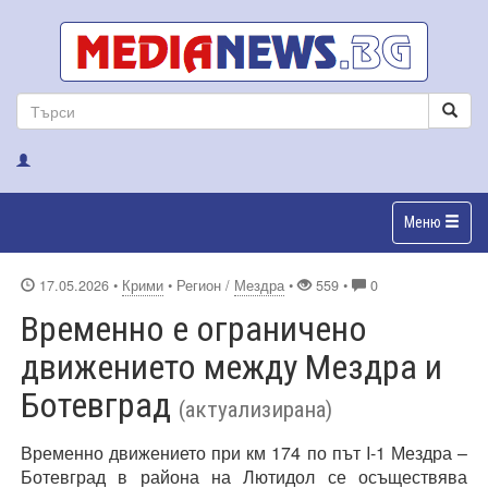
Меню
17.05.2026
•
Крими
• Регион /
Мездра
•
559 •
0
Временно е ограничено
движението между Мездра и
Ботевград
(актуализирана)
Временно движението при км 174 по път I-1 Мездра –
Ботевград в района на Лютидол се осъществява