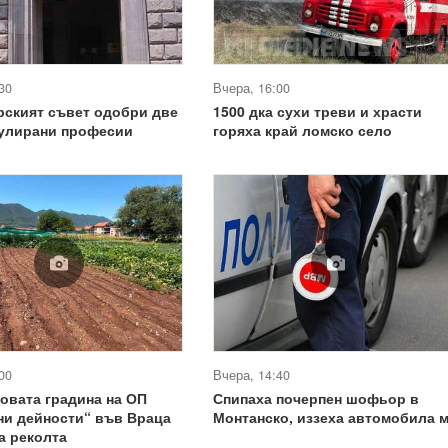
30
Вчера, 16:00
рският съвет одобри две
1500 дка сухи треви и храсти
гулирани професии
горяха край ломско село
00
Вчера, 14:40
овата градина на ОП
Спипаха почерпен шофьор в
ни дейности“ във Враца
Монтанско, иззеха автомобила 
а реколта