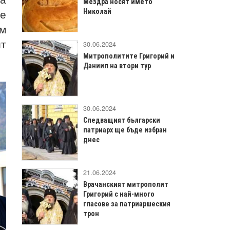
Мездра носят името
ме
Николай
им
ит
30.06.2024
Митрополитите Григорий и
Даниил на втори тур
30.06.2024
Следващият български
патриарх ще бъде избран
днес
21.06.2024
Врачанският митрополит
Григорий с най-много
гласове за патриаршеския
трон