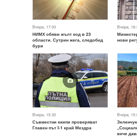
Вчера, 17:00
Вчера, 16:
НИМХ обяви жълт код в 23
Министе
области. Сутрин жега, следобед
нови ре
бури
Вчера, 15:30
Вчера, 15:
Съвместни екипи проверяват
Зеленчук
Главен път I-1 край Мездра
„Социал
вече дав