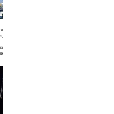
тя
и,
на
на