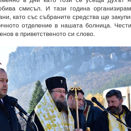
обива смисъл. И тази година организира
ни, като със събраните средства ще закуп
ичното отделение в нашата болница. Чест
менов в приветственото си слово.