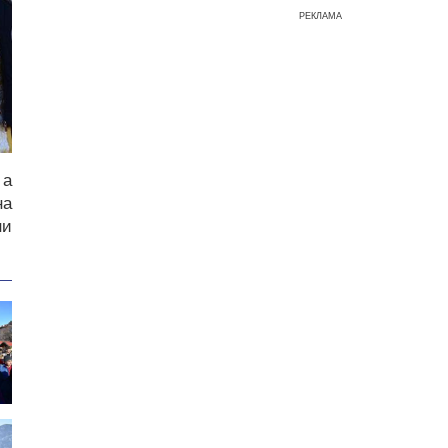
РЕКЛАМА
 а
на
ни