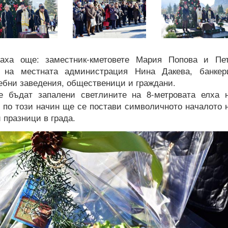
аха още: заместник-кметовете Мария Попова и Пе
т на местната администрация Нина Дакева, банкер
чебни заведения, общественици и граждани.
е бъдат запалени светлините на 8-метровата елха 
 по този начин ще се постави символичното началото 
 празници в града.