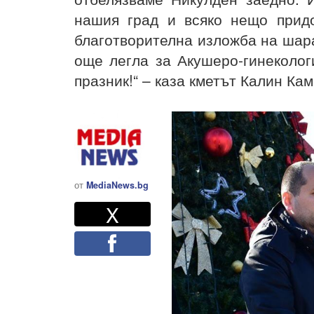
нашия град и всяко нещо прид
благотворителна изложба на шара
още легла за Акушеро-гинеколог
празник!“ – каза кметът Калин Ка
от
MediaNews.bg
Twitter
Споделете
X
Facebook