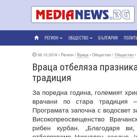
РЕГИОН
ОБЩЕСТВО
БЪЛГАРИЯ
ПОЛИТ
06.12.2019
• Регион /
Враца
• Общество /
Общество
Враца отбеляза празника
традиция
За поредна година, големият хри
врачани по стара традиция –
Програмата започна с водосвет з
Високопреосвещенство Врачанс
рибен курбан. „Благодаря ви
отбелязваме Никулден заедно. 