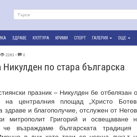
ИКА
ЗДРАВЕ
КУЛТУРА
КРИМИ
СПОРТ
ГАЛЕРИЯ
ОЩЕ
•
2283 •
0
 Никулден по стара българска
стиянски празник – Никулден бе отбелязан 
 на централния площад „Христо Ботев“
а здраве и благополучие, отслужен от Него
ки митрополит Григорий и освещаване н
, че възраждаме българската традиция 
Именно в дни като този се усеща духът 