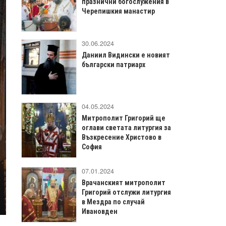
празнични богослужения в
Черепишкия манастир
30.06.2024
Даниил Видински е новият
български патриарх
04.05.2024
Митрополит Григорий ще
оглави светата литургия за
Възкресение Христово в
София
07.01.2024
Врачанският митрополит
Григорий отслужи литургия
в Мездра по случай
Ивановден