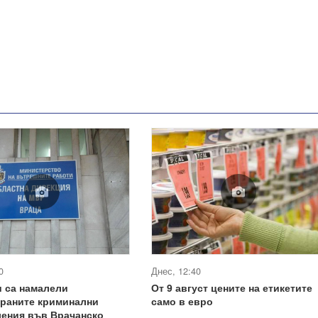
0
Днес, 12:40
 са намалели
От 9 август цените на етикетите
ираните криминални
само в евро
ления във Врачанско