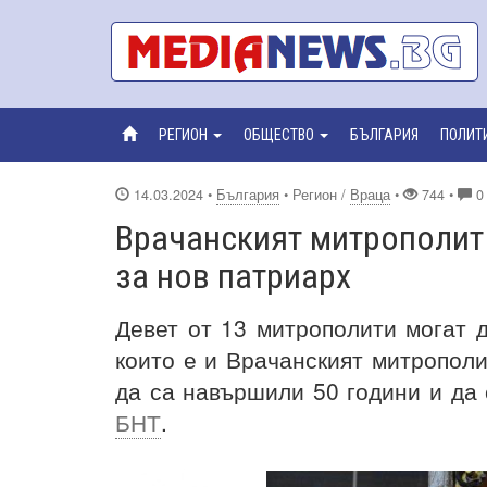
РЕГИОН
ОБЩЕСТВО
БЪЛГАРИЯ
ПОЛИТ
14.03.2024
•
България
• Регион /
Враца
•
744 •
0
Врачанският митрополит 
за нов патриарх
Девет от 13 митрополити могат д
които е и Врачанският митрополи
да са навършили 50 години и да 
БНТ
.