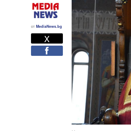
от
MediaNews.bg
Twitter
Споделете
X
Facebook