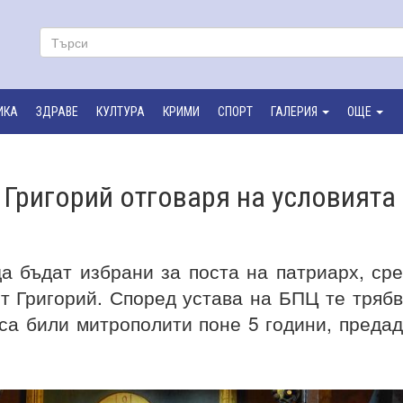
ИКА
ЗДРАВЕ
КУЛТУРА
КРИМИ
СПОРТ
ГАЛЕРИЯ
ОЩЕ
Григорий отговаря на условията
а бъдат избрани за поста на патриарх, ср
т Григорий. Според устава на БПЦ те тряб
са били митрополити поне 5 години, преда