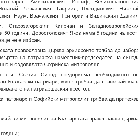
тговарят: Американският Йосиф, Великотърновски
Игнатий, Ловчанският Гавриил, Пловдивският Никола
ският Наум, Врачанският Григорий и Видинският Даниил
м, Старозагорският Киприан и Западноевропейски
 50 години. Доростолският Яков няма 5 години на пост
още не е избран.
ската православна църква архиереите трябва да избер
смъртта на патриарха наместник-председател на синод
енно и овдовялата Софийска митрополия.
лят със Светия Синод предприема необходимото в
нов Български патриарх, което трябва да стане най-къс
овяването на патриаршеския престол.
ки патриарх и Софийски митрополит трябва да притежа
рхийски митрополит на Българската православна църква
 години;