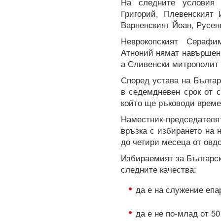
На следните условия о
Григорий, Плевенският 
Варненският Йоан, Русен
Неврокопският Серафи
Атноний нямат навършени
а Сливенски митрополит 
Според устава на Българ
в седемдневен срок от 
който ще ръководи врем
Наместник-председате
връзка с избирането на 
до четири месеца от овд
Избираемият за Българс
следните качества:
да е на служение епа
да е не по-млад от 50