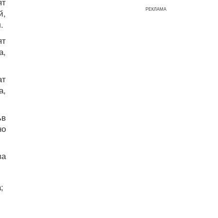
ят
РЕКЛАМА
й,
.
ят
а,
ат
а,
ъв
но
ва
;