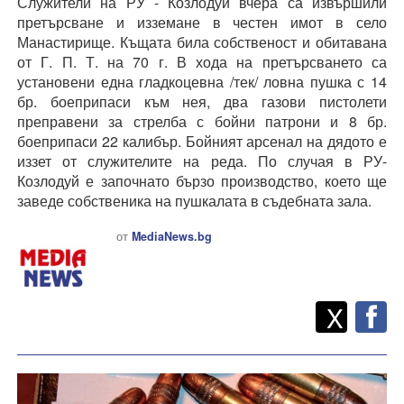
Служители на РУ - Козлодуй вчера са извършили
претърсване и изземане в честен имот в село
Манастирище. Къщата била собственост и обитавана
от Г. П. Т. на 70 г. В хода на претърсването са
установени една гладкоцевна /тек/ ловна пушка с 14
бр. боеприпаси към нея, два газови пистолети
преправени за стрелба с бойни патрони и 8 бр.
боеприпаси 22 калибър. Бойният арсенал на дядото е
иззет от служителите на реда. По случая в РУ-
Козлодуй е започнато бързо производство, което ще
заведе собственика на пушкалата в съдебната зала.
от
MediaNews.bg
Twitt
Споделете
X
F