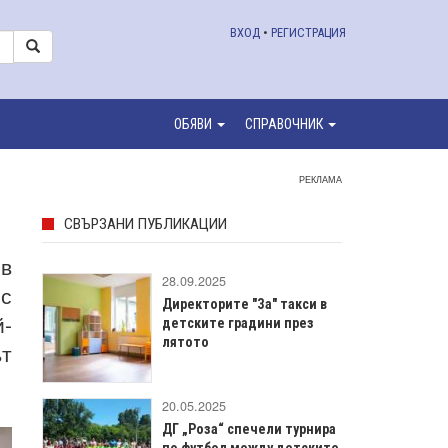
ВХОД
•
РЕГИСТРАЦИЯ
ОБЯВИ
СПРАВОЧНИК
РЕКЛАМА
СВЪРЗАНИ ПУБЛИКАЦИИ
 в
28.09.2025
 с
Директорите "За" такси в
й-
детските градини през
лятото
ът
20.05.2025
ДГ „Роза“ спечели турнира
по футбол между детските