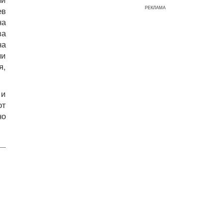
РЕКЛАМА
ев
на
за
на
ни
я,
 и
от
но