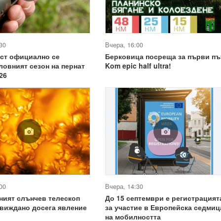
30
Вчера, 16:00
уст официално се
Берковица посреща за първи пъ
ловният сезон на пернат
Kom epic half ultra!
26
00
Вчера, 14:30
ният слънчев телескоп
До 15 септември е регистрацият
виждано досега явление
за участие в Европейска седмиц
на мобилността