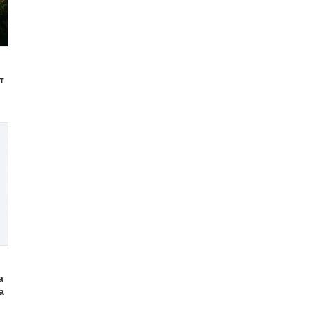
т
а
а