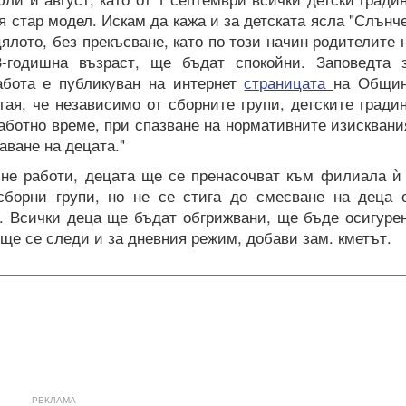
я стар модел. Искам да кажа и за детската ясла "Слънч
цялото, без прекъсване, като по този начин родителите 
3-годишна възраст, ще бъдат спокойни. Заповедта 
абота е публикуван на интернет
страницата
на Общи
ая, че независимо от сборните групи, детските гради
аботно време, при спазване на нормативните изисквани
аване на децата."
а не работи, децата ще се пренасочват към филиала ѝ
сборни групи, но не се стига до смесване на деца 
и. Всички деца ще бъдат обгрижвани, ще бъде осигуре
ще се следи и за дневния режим, добави зам. кметът.
РЕКЛАМА