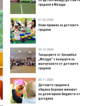
градини в Мездра
07.02.2025
Нови правила за детските
градини
03.12.2024
Танцьорите от Ансамбъл
„Мездра“ с концерти за
малчуганите от детските
градини
30.11.2024
Детските градини в
община Борован минават
на делегирани бюджети от
догодина
ни