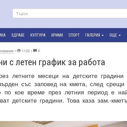
ИКА
ЗДРАВЕ
КУЛТУРА
КРИМИ
СПОРТ
ГАЛЕРИЯ
ОЩЕ
зование
•
1122 •
0
ни с летен график за работа
рез летните месеци на детските градини
върден със заповед на кмета, след срещи
о по кое време през летния период е на
ат детските градини. Това каза зам.-кмет