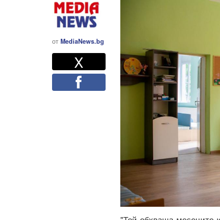
от
MediaNews.bg
Twitter
Споделете
X
Facebook
"Той обхваща месеците ю