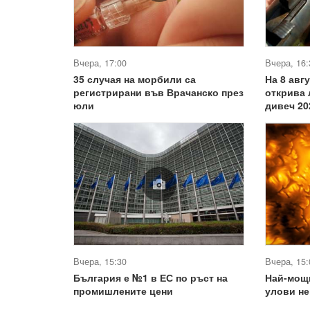
Вчера, 17:00
Вчера, 16:
35 случая на морбили са
На 8 авг
регистрирани във Врачанско през
открива 
юли
дивеч 20
Вчера, 15:30
Вчера, 15:
България е №1 в ЕС по ръст на
Най-мощ
промишлените цени
улови не