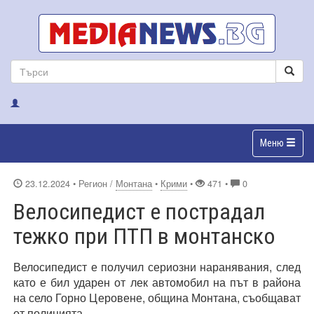
Меню
23.12.2024
• Регион /
Монтана
•
Крими
•
471 •
0
Велосипедист е пострадал
тежко при ПТП в монтанско
Велосипедист е получил сериозни наранявания, след
като е бил ударен от лек автомобил на път в района
на село Горно Церовене, община Монтана, съобщават
от полицията.