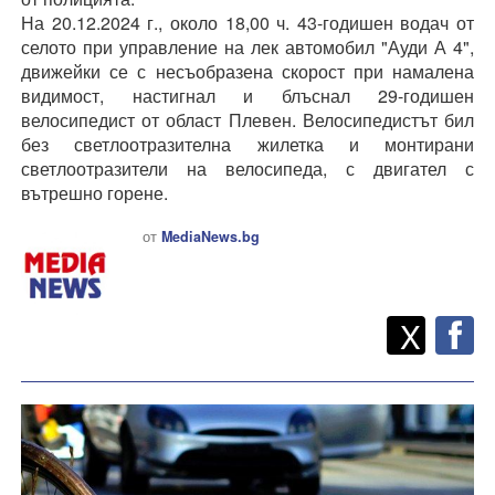
На 20.12.2024 г., около 18,00 ч. 43-годишен водач от
селото при управление на лек автомобил "Ауди А 4",
движейки се с несъобразена скорост при намалена
видимост, настигнал и блъснал 29-годишен
велосипедист от област Плевен. Велосипедистът бил
без светлоотразителна жилетка и монтирани
светлоотразители на велосипеда, с двигател с
вътрешно горене.
от
MediaNews.bg
Twitt
Споделете
X
F