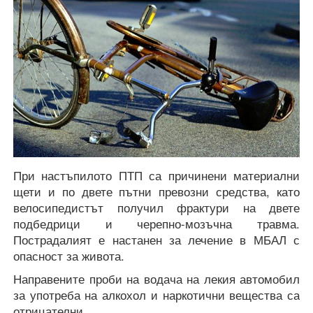
При настъпилото ПТП са причинени материални
щети и по двете пътни превозни средства, като
велосипедистът получил фрактури на двете
подбедрици и черепно-мозъчна травма.
Пострадалият е настанен за лечение в МБАЛ с
опасност за живота.
Направените проби на водача на лекия автомобил
за употреба на алкохол и наркотични вещества са
отрицателни.