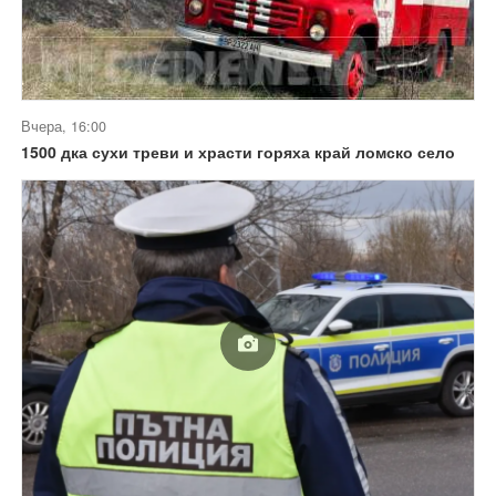
Вчера, 16:00
1500 дка сухи треви и храсти горяха край ломско село