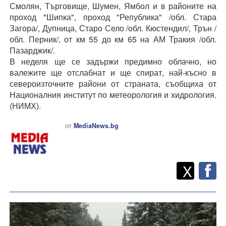
Смолян, Търговище, Шумен, Ямбол и в районите на
проход "Шипка", проход "Република" /обл. Стара
Загора/, Дупница, Старо Село /обл. Кюстендил/, Трън /
обл. Перник/, от км 55 до км 65 на АМ Тракия /обл.
Пазарджик/.
В неделя ще се задържи предимно облачно, но
валежите ще отслабнат и ще спират, най-късно в
североизточните райони от страната, съобщиха от
Националния институт по метеорология и хидрология.
(НИМХ).
от
MediaNews.bg
Twitt
Споделете
X
F