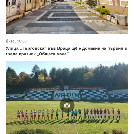
Днес, 16:00
Улица „Търговска“ във Враца щe е домакин на първия в
града празник „Общата маса"