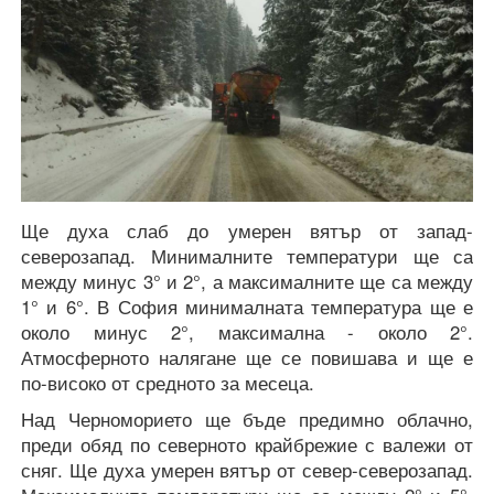
Ще духа слаб до умерен вятър от запад-
северозапад. Минималните температури ще са
между минус 3° и 2°, а максималните ще са между
1° и 6°. В София минималната температура ще е
около минус 2°, максимална - около 2°.
Атмосферното налягане ще се повишава и ще е
по-високо от средното за месеца.
Над Черноморието ще бъде предимно облачно,
преди обяд по северното крайбрежие с валежи от
сняг. Ще духа умерен вятър от север-северозапад.