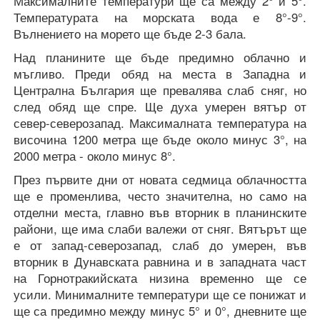
Максималните температури ще са между 2° и 5°.
Температурата на морската вода е 8°-9°.
Вълнението на морето ще бъде 2-3 бала.
Над планините ще бъде предимно облачно и
мъгливо. Преди обяд на места в Западна и
Централна България ще превалява слаб сняг, но
след обяд ще спре. Ще духа умерен вятър от
север-северозапад. Максималната температура на
височина 1200 метра ще бъде около минус 3°, на
2000 метра - около минус 8°.
През първите дни от новата седмица облачността
ще е променлива, често значителна, но само на
отделни места, главно във вторник в планинските
райони, ще има слаби валежи от сняг. Вятърът ще
е от запад-северозапад, слаб до умерен, във
вторник в Дунавската равнина и в западната част
на Горнотракийската низина временно ще се
усили. Минималните температури ще се понижат и
ще са предимно между минус 5° и 0°, дневните ще