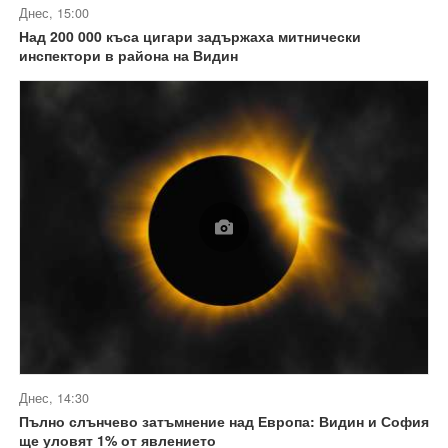
Днес, 15:00
Над 200 000 къса цигари задържаха митнически
инспектори в района на Видин
Днес, 14:30
Пълно слънчево затъмнение над Европа: Видин и София
ще уловят 1% от явлението