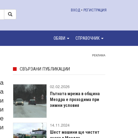
ВХОД
•
РЕГИСТРАЦИЯ
ОБЯВИ
СПРАВОЧНИК
РЕКЛАМА
СВЪРЗАНИ ПУБЛИКАЦИИ
на
02.02.2026
та
Пътната мрежа в община
и
Мездра е проходима при
зимни условия
 и
те
ни
14.11.2024
Шест машини ще чистят
снега в Мездра