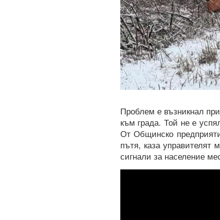
Проблем е възникнал при
към града. Той не е успя
От Общинско предприяти
пътя, каза управителят 
сигнали за население мес