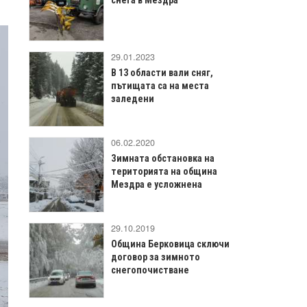
29.01.2023
В 13 области вали сняг,
пътищата са на места
заледени
06.02.2020
Зимната обстановка на
територията на община
Мездра е усложнена
29.10.2019
Община Берковица сключи
договор за зимното
снегопочистване