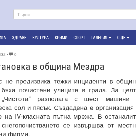
ИКА
ЗДРАВЕ
КУЛТУРА
КРИМИ
СПОРТ
ГАЛЕРИЯ
ОЩЕ
132 •
0
тановка в община Мездра
с не предизвика тежки инциденти в общи
бяха почистени улиците в града. За цел
 „Чистота“ разполага с шест машини 
ска сол и пясък. Създадена е организация
е на IV-класната пътна мрежа. В останали
 снегопочистването се извършва от мест
ни фирми.