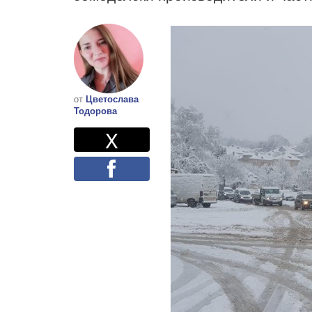
от
Цветослава
Тодорова
Twitter
Споделете
X
Facebook