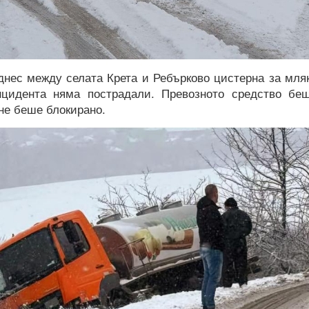
днес между селата Крета и Ребърково цистерна за мля
нцидента няма пострадали. Превозното средство бе
 не беше блокирано.