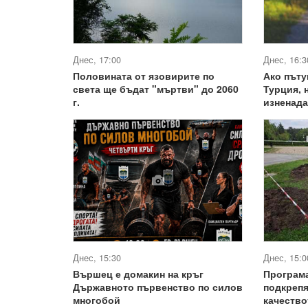
Днес, 17:00
Днес, 16:3
Половината от язовирите по
Ако пъту
света ще бъдат "мъртви" до 2060
Турция, 
г.
изненада
Днес, 15:30
Днес, 15:0
Вършец е домакин на кръг
Програма
Държавното първенство по силов
подкрепя
многобой
качество