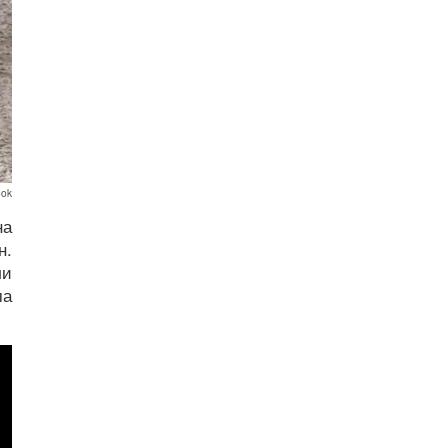
ook
на
н.
ли
ма