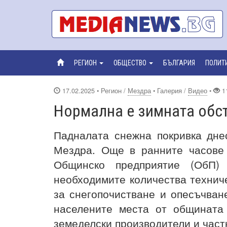
РЕГИОН
ОБЩЕСТВО
БЪЛГАРИЯ
ПОЛИТ
17.02.2025
• Регион /
Мездра
• Галерия /
Видео
•
1
Нормална е зимната обс
Падналата снежна покривка дне
Мездра. Още в ранните часове 
Общинско предприятие (ОбП)
необходимите количества техниче
за снегопочистване и опесъчван
населените места от общината
земеделски производители и част