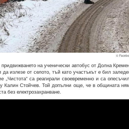
© Faceb
 придвижването на ученически автобус от Долна Креме
л да излезе от селото, тъй като участъкът е бил заледе
е „Чистота“ са реагирали своевременно и са опесъчи
му Калин Стойчев. Той допълни още, че в общината ня
та без електрозахранване.