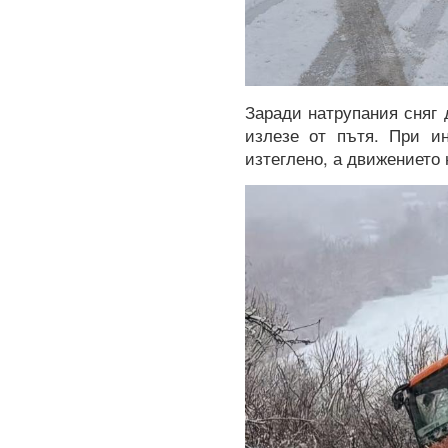
Заради натрупания сняг 
излезе от пътя. При и
изтеглено, а движението