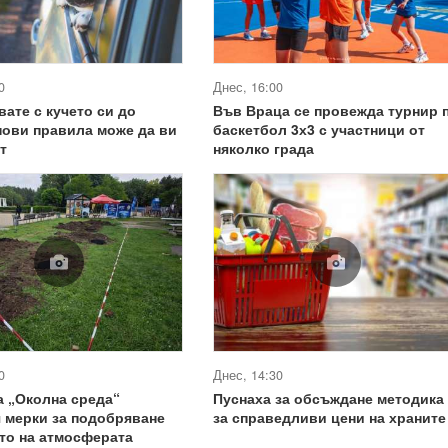
0
Днес, 16:00
вате с кучето си до
Във Враца се провежда турнир 
нови правила може да ви
баскетбол 3х3 с участници от
т
няколко града
0
Днес, 14:30
 „Околна среда“
Пуснаха за обсъждане методика
 мерки за подобряване
за справедливи цени на храните
то на атмосферата