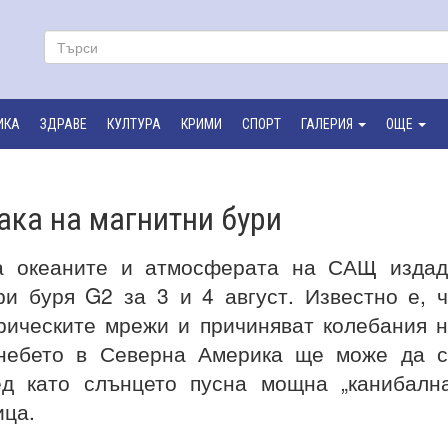
ИКА
ЗДРАВЕ
КУЛТУРА
КРИМИ
СПОРТ
ГАЛЕРИЯ
ОЩЕ
ака на магнитни бури
а океаните и атмосферата на САЩ издад
и буря G2 за 3 и 4 август. Известно е, 
рическите мрежи и причиняват колебания 
 небето в Северна Америка ще може да 
ед като слънцето пусна мощна „канибалн
ица.