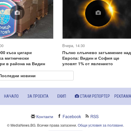
00
Вчера, 14:30
000 къса цигари
Пълно слънчево затъмнение над
ха митнически
Европа: Видин и София ще
ри в района на Видин
уловят 1% от явлението
Последни новини
НАЧАЛО
ЗА ПРОЕКТА
ЕКИП
СТАНИ РЕПОРТЕР
РЕКЛАМ
Контакти
Facebook
RSS
© MediaNews.BG. Всички права запазени.
Общи условия за ползване
.