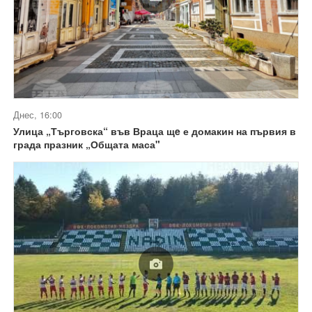
Днес, 16:00
Улица „Търговска“ във Враца щe е домакин на първия в
града празник „Общата маса"