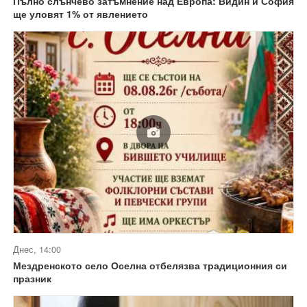
Пълно слънчево затъмнение над Европа: Видин и София
ще уловят 1% от явлението
Днес, 14:00
Мездренското село Оселна отбелязва традиционния си
празник