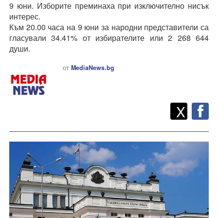
9 юни. Изборите преминаха при изключително нисък
интерес.
Към 20.00 часа на 9 юни за народни представители са
гласували 34.41% от избирателите или 2 268 644
души.
от
MediaNews.bg
Twitt
Споделете
X
F