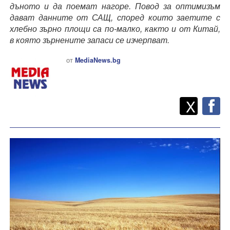
дъното и да поемат нагоре. Повод за оптимизъм
дават данните от САЩ, според които заетите с
хлебно зърно площи са по-малко, както и от Китай,
в която зърнените запаси се изчерпват.
от
MediaNews.bg
Twitt
Споделете
X
F