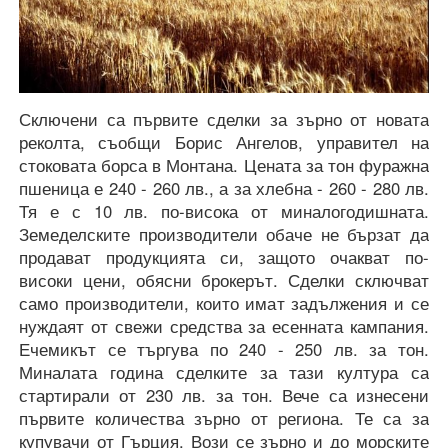
Сключени са първите сделки за зърно от новата
реколта, съобщи Борис Ангелов, управител на
стоковата борса в Монтана. Цената за тон фуражна
пшеница е 240 - 260 лв., а за хлебна - 260 - 280 лв.
Тя е с 10 лв. по-висока от миналогодишната.
Земеделските производители обаче не бързат да
продават продукцията си, защото очакват по-
високи цени, обясни брокерът. Сделки сключват
само производители, които имат задължения и се
нуждаят от свежи средства за есенната кампания.
Ечемикът се търгува по 240 - 250 лв. за тон.
Миналата година сделките за тази култура са
стартирали от 230 лв. за тон. Вече са изнесени
първите количества зърно от региона. Те са за
купувачи от Гърция. Вози се зърно и до морските