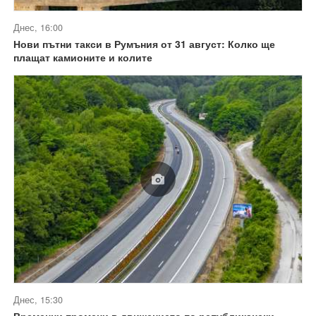
Днес, 16:00
Нови пътни такси в Румъния от 31 август: Колко ще
плащат камионите и колите
Днес, 15:30
Временни промени в движението по републикански