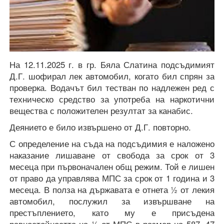
На 12.11.2025 г. в гр. Бяла Слатина подсъдимият
Д.Г. шофирал лек автомобил, когато бил спрян за
проверка. Водачът бил тестван по надлежен ред с
техническо средство за употреба на наркотични
вещества с положителен резултат за канабис.
Деянието е било извършено от Д.Г. повторно.
С определение на съда на подсъдимия е наложено
наказание лишаване от свобода за срок от 3
месеца при първоначален общ режим. Той е лишен
от право да управлява МПС за срок от 1 година и 3
месеца. В полза на държавата е отнета ½ от лекия
автомобил, послужил за извършване на
престъплението, като му е присъдена
равностойността на ½ от МПС в размер на 587, 47