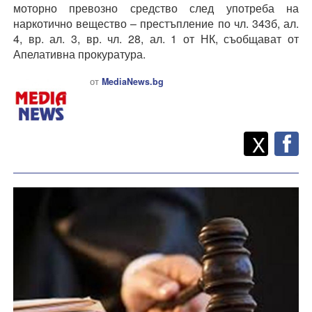
моторно превозно средство след употреба на
наркотично вещество – престъпление по чл. 343б, ал.
4, вр. ал. 3, вр. чл. 28, ал. 1 от НК, съобщават от
Апелативна прокуратура.
от
MediaNews.bg
Twitt
Споделете
X
F