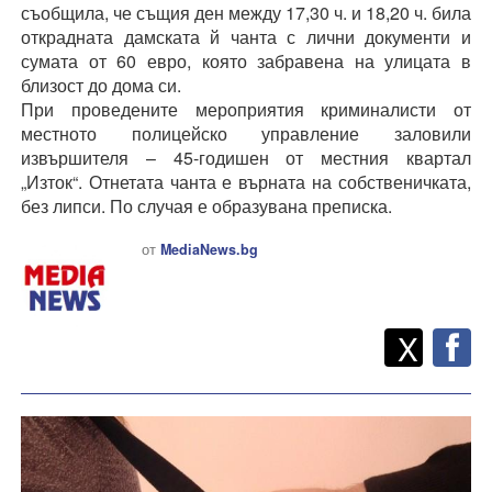
съобщила, че същия ден между 17,30 ч. и 18,20 ч. била
открадната дамската й чанта с лични документи и
сумата от 60 евро, която забравена на улицата в
близост до дома си.
При проведените мероприятия криминалисти от
местното полицейско управление заловили
извършителя – 45-годишен от местния квартал
„Изток“. Отнетата чанта е върната на собственичката,
без липси. По случая е образувана преписка.
от
MediaNews.bg
Twitt
Споделете
X
F