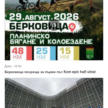
Днес, 16:00
Берковица посреща за първи път Kom epic half ultra!