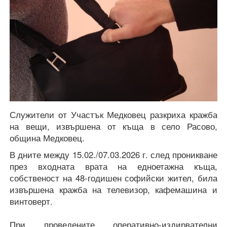
Служители от Участък Медковец разкриха кражба
на вещи, извършена от къща в село Расово,
община Медковец.
В дните между 15.02./07.03.2026 г. след проникване
през входната врата на едноетажна къща,
собственост на 48-годишен софийски жител, била
извършена кражба на телевизор, кафемашина и
винтоверт.
При проведените оперативно-издирвателни