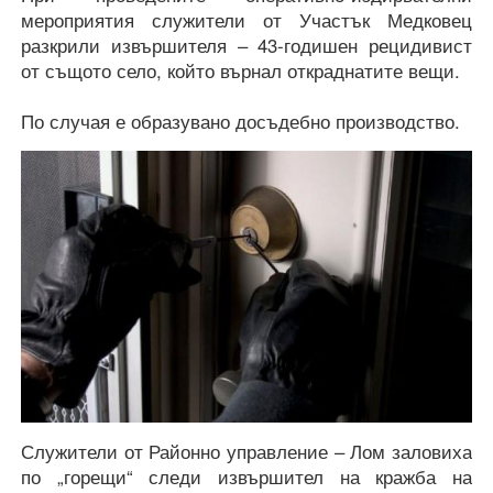
мероприятия служители от Участък Медковец
разкрили извършителя – 43-годишен рецидивист
от същото село, който върнал откраднатите вещи.
По случая е образувано досъдебно производство.
Служители от Районно управление – Лом заловиха
по „горещи“ следи извършител на кражба на