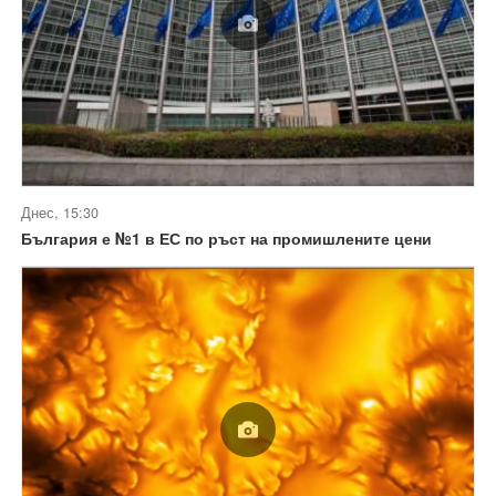
Днес, 15:30
България е №1 в ЕС по ръст на промишлените цени