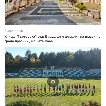
Вчера, 16:00
Улица „Търговска“ във Враца щe е домакин на първия в
града празник „Общата маса"