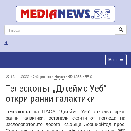
Меню
18.11.2022
• Общество /
Наука
•
1356 •
0
Телескопът „Джеймс Уеб”
откри ранни галактики
Телескопът на НАСА "Джеймс Уеб" открива ярки,
ранни галактики, останали скрити от погледа на
изследователите досега, съобщи Асошиейтед прес.
Сред тях е и галактика, оформила се около 350