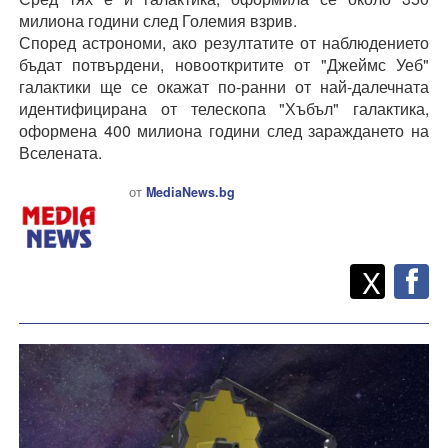
милиона години след Големия взрив.
Според астрономи, ако резултатите от наблюдението
бъдат потвърдени, новооткритите от "Джеймс Уеб"
галактики ще се окажат по-ранни от най-далечната
идентифицирана от телескопа "Хъбъл" галактика,
оформена 400 милиона години след зараждането на
Вселената.
от
MediaNews.bg
Twitt
Споделете
X
F