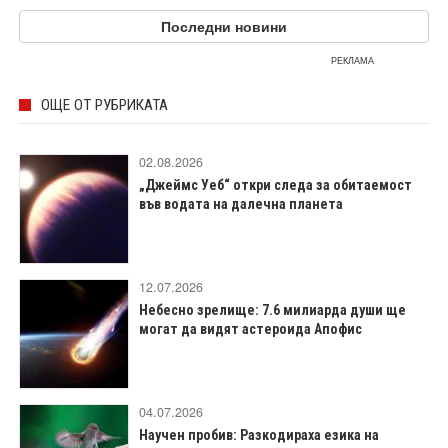
Последни новини
РЕКЛАМА
ОЩЕ ОТ РУБРИКАТА
02.08.2026
„Джеймс Уеб“ откри следа за обитаемост
във водата на далечна планета
12.07.2026
Небесно зрелище: 7.6 милиарда души ще
могат да видят астероида Апофис
04.07.2026
Научен пробив: Разкодираха езика на