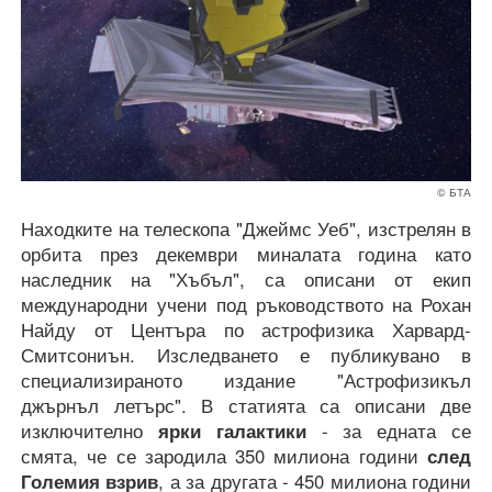
© БТА
Находките на телескопа "Джеймс Уеб", изстрелян в
орбита през декември миналата година като
наследник на "Хъбъл", са описани от екип
международни учени под ръководството на Рохан
Найду от Центъра по астрофизика Харвард-
Смитсониън. Изследването е публикувано в
специализираното издание "Астрофизикъл
джърнъл летърс". В статията са описани две
изключително
ярки галактики
- за едната се
смята, че се зародила 350 милиона години
след
Големия взрив
, а за другата - 450 милиона години