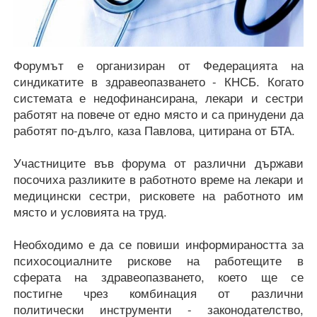
Форумът е организиран от Федерацията на
синдикатите в здравеопазването - КНСБ. Когато
системата е недофинансирана, лекари и сестри
работят на повече от едно място и са принудени да
работят по-дълго, каза Павлова, цитирана от БТА.
Участниците във форума от различни държави
посочиха разликите в работното време на лекари и
медицински сестри, рисковете на работното им
място и условията на труд.
Необходимо е да се повиши информираността за
психосоциалните рискове на работещите в
сферата на здравеопазването, което ще се
постигне чрез комбинация от различни
политически инструменти - законодателство,