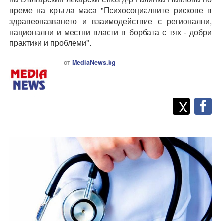
време на кръгла маса "Психосоциалните рискове в
здравеопазването и взаимодействие с регионални,
национални и местни власти в борбата с тях - добри
практики и проблеми".
от
MediaNews.bg
Twitt
Споделете
X
F