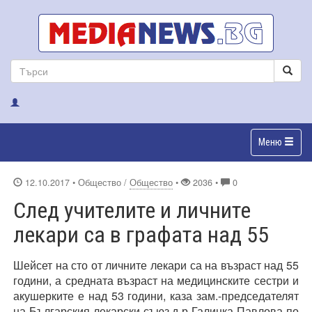
Меню
12.10.2017
• Общество /
Общество
•
2036 •
0
След учителите и личните
лекари са в графата над 55
Шейсет на сто от личните лекари са на възраст над 55
години, а средната възраст на медицинските сестри и
акушерките е над 53 години, каза зам.-председателят
на Българския лекарски съюз д-р Галинка Павлова по