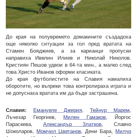
До края на полувремето домакините създадоха
още няколко ситуации за гол пред вратата на
Стамен Бояджиев, а за карианци пропуски
направиха Ивелин Илиев и Николай Николов.
Кристиян Пешов удвои в 64-та мин., а малко след
това Христо Иванов оформи класиката.
До края футболистите на Славия намалиха
оборотите, но въпреки това контролираха играта и
не допуснаха вратата им да бъде застрашена.
Славия:
Емануеле Джерия
,
Тейнур Марем
,
Лъчезар Георгиев,
Милен Гамаков
, Йоргос
Параскева,
Александър Златков
, Славчо
Шоколаров,
Момчил Цветанов
, Дени Бара,
Милчо