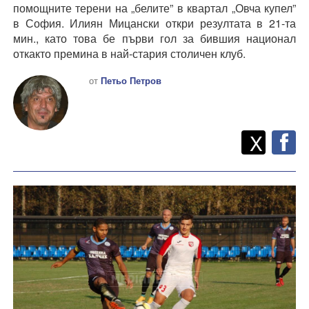
помощните терени на „белите” в квартал „Овча купел”
в София. Илиян Мицански откри резултата в 21-та
мин., като това бе първи гол за бившия национал
откакто премина в най-стария столичен клуб.
от
Петьо Петров
Twitt
Споделете
X
F