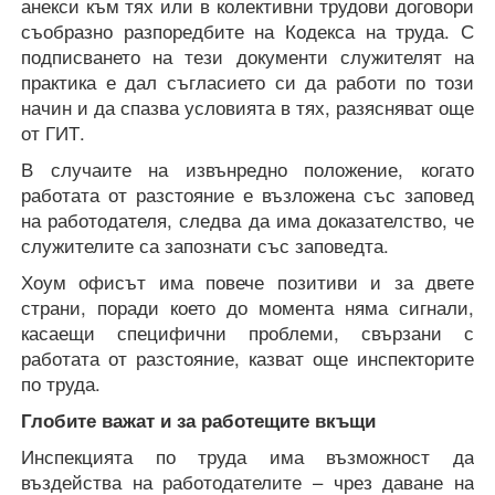
анекси към тях или в колективни трудови договори
съобразно разпоредбите на Кодекса на труда. С
подписването на тези документи служителят на
практика е дал съгласието си да работи по този
начин и да спазва условията в тях, разясняват още
от ГИТ.
В случаите на извънредно положение, когато
работата от разстояние е възложена със заповед
на работодателя, следва да има доказателство, че
служителите са запознати със заповедта.
Хоум офисът има повече позитиви и за двете
страни, поради което до момента няма сигнали,
касаещи специфични проблеми, свързани с
работата от разстояние, казват още инспекторите
по труда.
Глобите важат и за работещите вкъщи
Инспекцията по труда има възможност да
въздейства на работодателите – чрез даване на