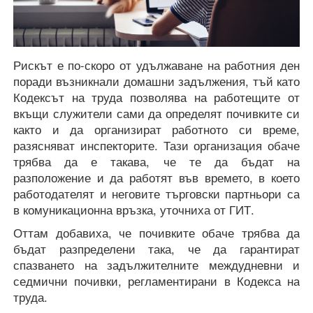
Рискът е по-скоро от удължаване на работния ден
поради възникнали домашни задължения, тъй като
Кодексът на труда позволява на работещите от
вкъщи служители сами да определят почивките си
както и да организират работното си време,
разясняват инспекторите. Тази организация обаче
трябва да е такава, че те да бъдат на
разположение и да работят във времето, в което
работодателят и неговите търговски партньори са
в комуникационна връзка, уточниха от ГИТ.
Оттам добавиха, че почивките обаче трябва да
бъдат разпределени така, че да гарантират
спазването на задължителните междудневни и
седмични почивки, регламентирани в Кодекса на
труда.