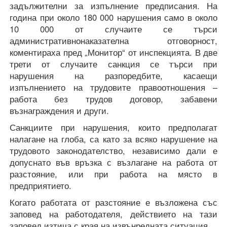
задължителни за изпълнение предписания. На
година при около 180 000 нарушения само в около
10 000 от случаите се търси
административнонаказателна отговорност,
коментираха пред „Монитор“ от инспекцията. В две
трети от случаите санкция се търси при
нарушения на разпоредбите, касаещи
изпълнението на трудовите правоотношения –
работа без трудов договор, забавени
възнаграждения и други.
Санкциите при нарушения, които предполагат
налагане на глоба, са като за всяко нарушение на
трудовото законодателство, независимо дали е
допуснато във връзка с възлагане на работа от
разстояние, или при работа на място в
предприятието.
Когато работата от разстояние е възложена със
заповед на работодателя, действието на тази
заповед изтича с края на извънредната ситуация.