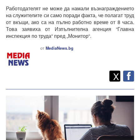
Работодателят не може да намали възнаграждението
на служителите си само поради факта, че полагат труд
от вкъщи, ако са на пълно работно време от 8 часа.
Това заявиха от Изпълнителна агенция “Главна
инспекция по труда“ пред „Монитор“.
от
MediaNews.bg
Twitt
Споделете
X
F