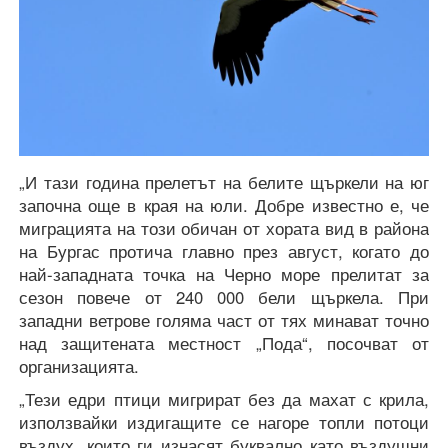
„И тази година прелетът на белите щъркели на юг
започна още в края на юли. Добре известно е, че
миграцията на този обичан от хората вид в района
на Бургас протича главно през август, когато до
най-западната точка на Черно море прелитат за
сезон повече от 240 000 бели щъркела. При
западни ветрове голяма част от тях минават точно
над защитената местност „Пода“, посочват от
организацията.
„Тези едри птици мигрират без да махат с крила,
използвайки издигащите се нагоре топли потоци
въздух, които ги изнасят буквално като въздушни