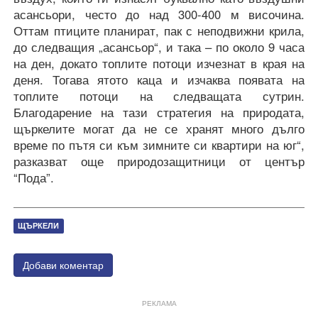
асансьори, често до над 300-400 м височина.
Оттам птиците планират, пак с неподвижни крила,
до следващия „асансьор“, и така – по около 9 часа
на ден, докато топлите потоци изчезнат в края на
деня. Тогава ятото каца и изчаква появата на
топлите потоци на следващата сутрин.
Благодарение на тази стратегия на природата,
щъркелите могат да не се хранят много дълго
време по пътя си към зимните си квартири на юг“,
разказват още природозащитници от център
“Пода”.
ЩЪРКЕЛИ
Добави коментар
РЕКЛАМА