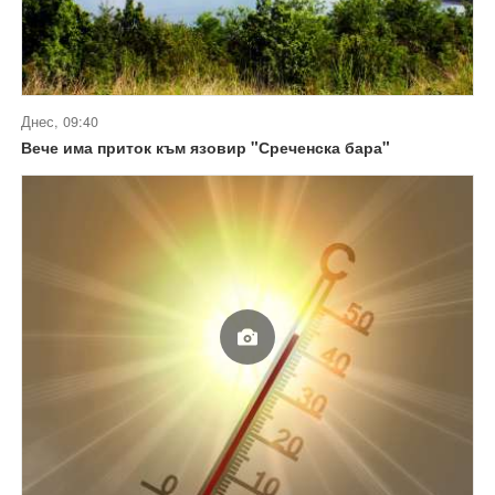
Днес, 09:40
Вече има приток към язовир "Среченска бара"