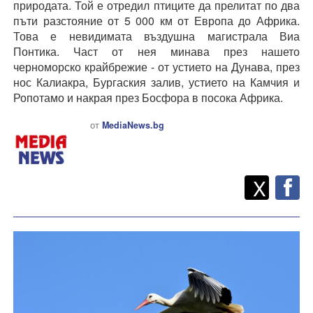
природата. Той е отредил птиците да прелитат по два
пъти разстояние от 5 000 км от Европа до Африка.
Това е невидимата въздушна магистрала Виа
Понтика. Част от нея минава през нашето
черноморско крайбрежие - от устието на Дунава, през
нос Калиакра, Бургаския залив, устието на Камчия и
Ропотамо и накрая през Босфора в посока Африка.
от
MediaNews.bg
Twitt
Споделете
X
F