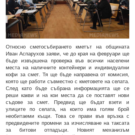
Относно сметосъбирането кметът на общината
Иван Аспарухов заяви, че до края на февруари ще
бъде извършена проверка във всички населени
места на наличните контейнери и индивидуални
кофи за смет. Тя ще бъде направена от комисия,
която ще работи съвместно с кметовете на селата.
След като бъде събрана информацията ще се
реши какви и на кои места да се поставят нови
съдове за смет. Предвид ще бъдат взети и
улиците по селата, на които има голям брой
необитаеми къщи. Това се прави във връзка с
предвидените промени за изчисляване на таксата
за битови отпадъци. Новият механизъм