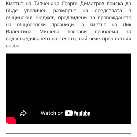
Кметът на Типченица Георги Димитров поиска да
бъде увеличен размерът на средствата в
общинския бюджет, предвидени за провеждането
на общоселски празници, а кметът на Лик
Валентина Мишева постави проблема за
водоснабдяването на селото, най-вече през летния
сезон.