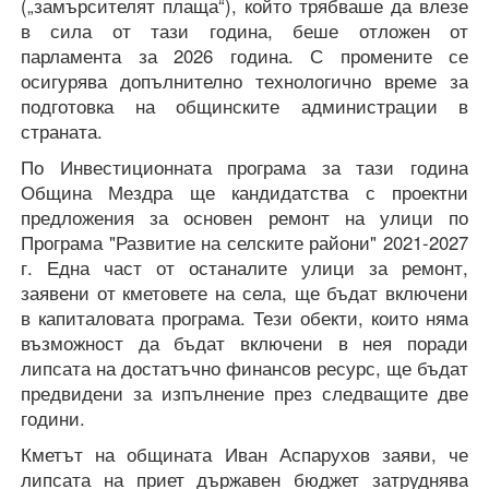
(„замърсителят плаща“), който трябваше да влезе
в сила от тази година, беше отложен от
парламента за 2026 година. С промените се
осигурява допълнително технологично време за
подготовка на общинските администрации в
страната.
По Инвестиционната програма за тази година
Община Мездра ще кандидатства с проектни
предложения за основен ремонт на улици по
Програма "Развитие на селските райони" 2021-2027
г. Една част от останалите улици за ремонт,
заявени от кметовете на села, ще бъдат включени
в капиталовата програма. Тези обекти, които няма
възможност да бъдат включени в нея поради
липсата на достатъчно финансов ресурс, ще бъдат
предвидени за изпълнение през следващите две
години.
Кметът на общината Иван Аспарухов заяви, че
липсата на приет държавен бюджет затруднява