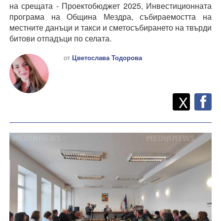
на срещата - Проектобюджет 2025, Инвестиционната
програма на Община Мездра, събираемостта на
местните данъци и такси и сметосъбирането на твърди
битови отпадъци по селата.
от
Цветослава Тодорова
Twitt
Споделете
X
F