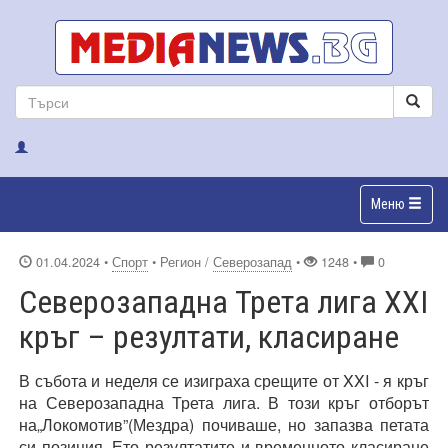
Меню
01.04.2024
•
Спорт
• Регион /
Северозапад
•
1248 •
0
Северозападна Трета лига XXI
кръг – резултати, класиране
В събота и неделя се изиграха срещите от XXI - я кръг
на Северозападна Трета лига. В този кръг отборът
на„Локомотив”(Мездра) почиваше, но запазва петата
си позиция. Ето резултатите и временното класиране