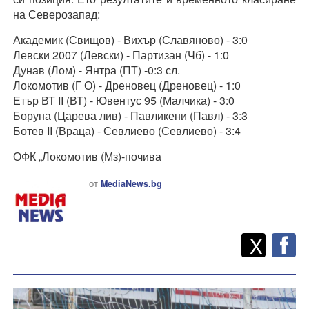
на Северозапад:
Академик (Свищов) - Вихър (Славяново) - 3:0
Левски 2007 (Левски) - Партизан (Чб) - 1:0
Дунав (Лом) - Янтра (ПТ) -0:3 сл.
Локомотив (Г О) - Дреновец (Дреновец) - 1:0
Етър ВТ II (ВТ) - Ювентус 95 (Малчика) - 3:0
Боруна (Царева лив) - Павликени (Павл) - 3:3
Ботев II (Враца) - Севлиево (Севлиево) - 3:4
ОФК „Локомотив (Мз)-почива
от
MediaNews.bg
Twitt
Споделете
X
F