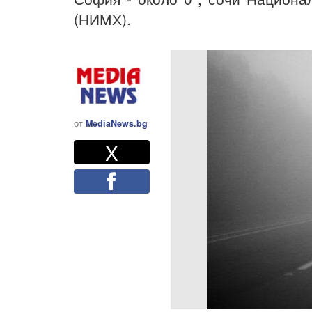
(НИМХ).
от
MediaNews.bg
Twitter
Споделете
X
Facebook