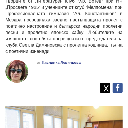
Творците от Литературен клуб "Хр. Ботев" при НЧ
„Просвета 1925“ и учениците от клуб "Мелпомена" при
Професионалната гимназия "Ал. Константинов" в
Мездра посрещнаха заедно настъпващата пролет с
поетично настроение и български народни пролетни
песни и пролетно японско хайку. Любителите на
изящното слово бяха посрещнати от председателя на
клуба Светла Дамяновска с пролетна кошница, пълна
с поетични изненади.
от
Павлинка Левичкова
Twitt
Споделете
X
F