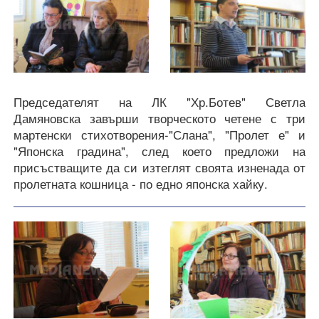
Председателят на ЛК "Хр.Ботев" Светла
Дамяновска завърши творческото четене с три
мартенски стихотворения-"Слана", "Пролет е" и
"Японска градина", след което предложи на
присъстващите да си изтеглят своята изненада от
пролетната кошница - по едно японска хайку.