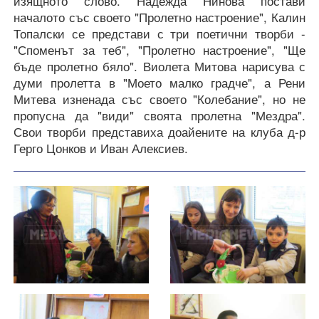
изящното слово. Надежда Нинова постави
началото със своето "Пролетно настроение", Калин
Топалски се представи с три поетични творби -
"Споменът за теб", "Пролетно настроение", "Ще
бъде пролетно бяло". Виолета Митова нарисува с
думи пролетта в "Моето малко градче", а Рени
Митева изненада със своето "Колебание", но не
пропусна да "види" своята пролетна "Мездра".
Свои творби представиха доайените на клуба д-р
Герго Цонков и Иван Алексиев.