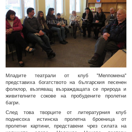
Младите театрали от клуб "Мелпомена"
представиха богатството на българския песенен
фолклор, възпяващ възраждащата се природа и
живителните сокове на пробудените пролетни
багри.
След това творците от литературния клуб
поднесоха истинска пролетна броеница от
пролетни картини, представени чрез силата на