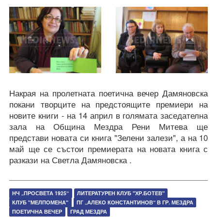
Накрая на пролетната поетична вечер Дамяновска
покани творците на предстоящите премиери на
новите книги - на 14 април в голямата заседателна
зала на Община Мездра Рени Митева ще
представи новата си книга "Зелени залези", а на 10
май ще се състои премиерата на новата книга с
разкази на Светла Дамяновска .
НЧ „ПРОСВЕТА 1925“
ЛИТЕРАТУРЕН КЛУБ "ХР.БОТЕВ"
КЛУБ "МЕЛПОМЕНА"
ПГ „АЛЕКО КОНСТАНТИНОВ“ В ГР. МЕЗДРА
ПОЕТИЧНА ВЕЧЕР
ГРАД МЕЗДРА