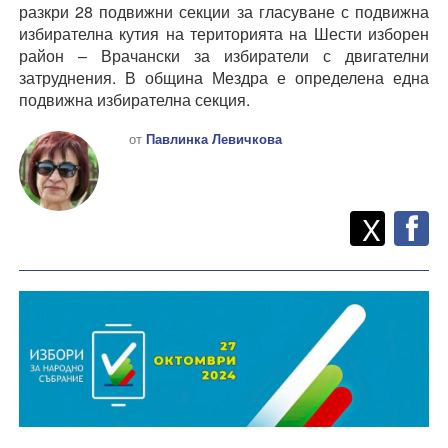
разкри 28 подвижни секции за гласуване с подвижна
избирателна кутия на територията на Шести изборен
район – Врачански за избиратели с двигателни
затруднения. В община Мездра е определена една
подвижна избирателна секция.
от
Павлинка Левичкова
Twitt
Споделете
X
F