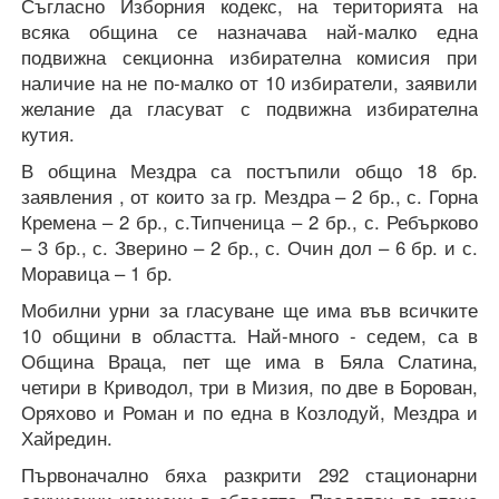
Съгласно Изборния кодекс, на територията на
всяка община се назначава най-малко една
подвижна секционна избирателна комисия при
наличие на не по-малко от 10 избиратели, заявили
желание да гласуват с подвижна избирателна
кутия.
В община Мездра са постъпили общо 18 бр.
заявления , от които за гр. Мездра – 2 бр., с. Горна
Кремена – 2 бр., с.Типченица – 2 бр., с. Ребърково
– 3 бр., с. Зверино – 2 бр., с. Очин дол – 6 бр. и с.
Моравица – 1 бр.
Мобилни урни за гласуване ще има във всичките
10 общини в областта. Най-много - седем, са в
Община Враца, пет ще има в Бяла Слатина,
четири в Криводол, три в Мизия, по две в Борован,
Оряхово и Роман и по една в Козлодуй, Мездра и
Хайредин.
Първоначално бяха разкрити 292 стационарни