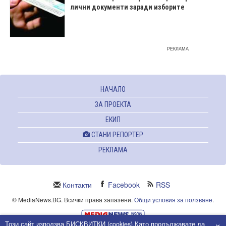
лични документи заради изборите
РЕКЛАМА
НАЧАЛО
ЗА ПРОЕКТА
ЕКИП
СТАНИ РЕПОРТЕР
РЕКЛАМА
Контакти
Facebook
RSS
© MediaNews.BG. Всички права запазени.
Общи условия за ползване
.
×
Този сайт използва БИСКВИТКИ (cookies).Като продължавате да
Powered and owned by Intersat Ltd.