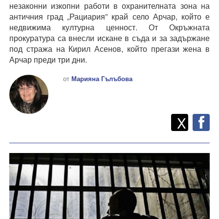
незаконни изкопни работи в охранителната зона на
античния град „Рациария” край село Арчар, който е
недвижима културна ценност. От Окръжната
прокуратура са внесли искане в съда
и за задържане
под стража на Кирил Асенов, който прегази жена в
Арчар преди три дни.
от
Марияна Гълъбова
Twitt
Споделете
X
F