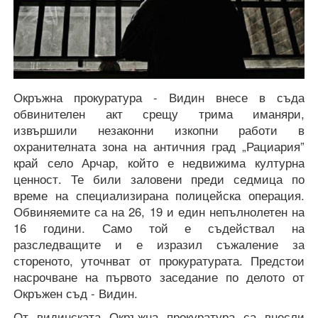
Окръжна прокуратура - Видин внесе в съда
обвинителен акт срещу трима иманяри,
извършили незаконни изкопни работи в
охранителната зона на античния град „Рациария”
край село Арчар, който е недвижима културна
ценност. Те били заловени преди седмица по
време на специализирана полицейска операция.
Обвиняемите са на 26, 19 и един непълнолетен на
16 години. Само той е съдействал на
разследващите и е изразил съжаление за
стореното, уточнват от прокуратурата. Предстои
насрочване на първото заседание по делото от
Окръжен съд - Видин.
От видинската Окръжна прокуратура са внесли