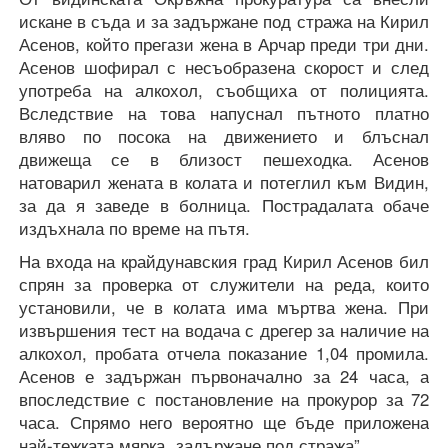
искане в съда и за задържане под стража на Кирил
Асенов, който прегази жена в Арчар преди три дни.
Асенов шофирал с несъобразена скорост и след
употреба на алкохол, съобщиха от полицията.
Вследствие на това напуснал пътното платно
вляво по посока на движението и блъснал
движеща се в близост пешеходка. Асенов
натоварил жената в колата и потеглил към Видин,
за да я заведе в болница. Пострадалата обаче
издъхнала по време на пътя.
На входа на крайдунавския град Кирил Асенов бил
спрян за проверка от служители на реда, които
установили, че в колата има мъртва жена. При
извършения тест на водача с дрегер за наличие на
алкохол, пробата отчела показание 1,04 промила.
Асенов е задържан първоначално за 24 часа, а
впоследствие с постановление на прокурор за 72
часа. Спрямо него вероятно ще бъде приложена
най-тежката мярка „задържане под стража”.